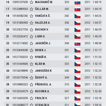
16
10091297693
MACKANIČ
M.
320
2011
1:44:19
17
10120889565
ČELLÁR
M.
343
2011
1:44:19
18
10140582282
VANČATA
Š.
342
2011
1:44:26
19
10151806903
HAJZLER
A.
306
2012
1:44:57
20
10129257736
DUCHEK
V.
350
2011
1:46:39
21
10120263412
LODR
O.
303
2012
1:46:39
22
10132174002
JAGERČÍK
J.
344
2012
1:48:38
23
10130649280
DEDEK
J.
351
2012
1:51:17
24
10127550233
RYBÁŘ
K.
331
2011
1:51:20
25
10151669685
KLÁR
M.
333
2011
1:52:15
26
10154298890
JANOUŠEK
R.
340
2012
1:52:20
27
10105770396
ŠEDIVÝ
A.
349
2011
1:52:20
28
10109885523
PŘENOSIL
A.
310
2011
1:52:28
29
10153269579
KUCIREK
A.
347
2012
1:52:40
30
10116430595
FROLÍK
V.
327
2012
1:55:18
31
10126080277
STEHLÍK
D.
311
2011
1:59:16