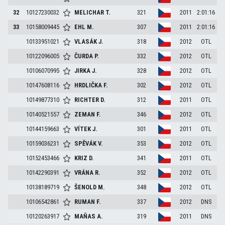
32
10127230032
MELICHAR
T.
321
2011
2:01:16
33
10158009445
EHL
M.
307
2011
2:01:16
10133951021
VLASÁK
J.
318
2012
OTL
10122096005
ČURDA
P.
332
2012
OTL
10106070995
JIRKA
J.
328
2012
OTL
10147608116
HRDLIČKA
F.
302
2012
OTL
10149877310
RICHTER
D.
312
2011
OTL
10140521557
ZEMAN
F.
346
2012
OTL
10144159663
VÍTEK
J.
301
2011
OTL
10159036231
SPĚVÁK
V.
353
2012
OTL
10152453466
KRIZ
D.
341
2011
OTL
10142290391
VRÁNA
R.
352
2012
OTL
10138189719
ŠENOLD
M.
348
2012
OTL
10106542861
RUMAN
F.
337
2012
DNS
10120263917
MAŇAS
A.
319
2011
DNS