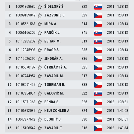
1
10091868680
ŠIDELSKÝ
Š.
323
2011
1:38:13
2
10099189049
ZAZVONIL
J.
329
2011
1:38:13
3
10105621563
MÍRA
A.
314
2011
1:38:13
4
10066166209
PANČÍK
J.
345
2011
1:38:13
5
10117285209
BEHAN
M.
313
2011
1:38:13
6
10112045993
PRÁGR
Š.
335
2011
1:38:13
7
10112026290
JINDRÁK
A.
336
2011
1:38:13
8
10106070187
ČTRNÁCTÝ
A.
325
2011
1:38:13
9
10107744954
ZAVADIL
M.
317
2011
1:38:13
10
10108091427
TOBRMAN
R.
338
2011
1:38:13
11
10107354934
GALOVIČ
M.
322
2011
1:38:13
12
10115971362
BENDA
S.
326
2012
1:38:21
13
10106812037
NEJEZCHLEB
A.
324
2011
1:42:08
14
10047377612
DLOUHÝ
J.
330
2011
1:43:01
15
10115106547
ZAVADIL
T.
316
2012
1:43:34