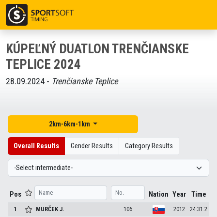
KÚPEĽNÝ DUATLON TRENČIANSKE
TEPLICE 2024
28.09.2024 -
Trenčianske Teplice
2km-6km-1km
Overall Results
Gender Results
Category Results
Pos
Nation
Year
Time
1
MURČEK
J.
106
2012
24:31.2