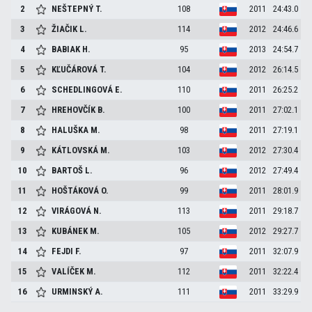
2
NEŠTEPNÝ
T.
108
2011
24:43.0
3
ŽIAČIK
L.
114
2012
24:46.6
4
BABIAK
H.
95
2013
24:54.7
5
KĽUČÁROVÁ
T.
104
2012
26:14.5
6
SCHEDLINGOVÁ
E.
110
2011
26:25.2
7
HREHOVČÍK
B.
100
2011
27:02.1
8
HALUŠKA
M.
98
2011
27:19.1
9
KÁTLOVSKÁ
M.
103
2012
27:30.4
10
BARTOŠ
L.
96
2012
27:49.4
11
HOŠTÁKOVÁ
O.
99
2011
28:01.9
12
VIRÁGOVÁ
N.
113
2011
29:18.7
13
KUBÁNEK
M.
105
2012
29:27.7
14
FEJDI
F.
97
2011
32:07.9
15
VALÍČEK
M.
112
2011
32:22.4
16
URMINSKÝ
A.
111
2011
33:29.9