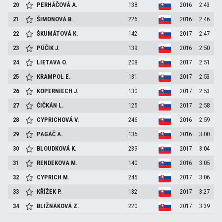
20
PERHÁČOVÁ
A.
138
2016
2:43
21
ŠIMONOVÁ
B.
226
2016
2:46
22
ŠKUMÁTOVÁ
K.
142
2017
2:47
23
PÚČIK
J.
139
2016
2:50
24
LIETAVA
O.
208
2017
2:51
25
KRAMPOL
E.
131
2017
2:53
26
KOPERNIECH
J.
130
2017
2:53
27
ČIČKÁN
L.
125
2017
2:58
28
CYPRICHOVÁ
V.
246
2016
2:59
29
PAGÁČ
A.
135
2016
3:00
30
BLOUDKOVÁ
K.
239
2017
3:04
31
RENDEKOVA
M.
140
2016
3:05
32
CYPRICH
M.
245
2017
3:06
33
KŘÍŽEK
P.
132
2017
3:27
34
BLIŽNÁKOVÁ
Z.
220
2017
3:39