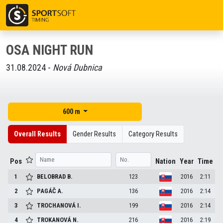
OSA NIGHT RUN
31.08.2024 -
Nová Dubnica
600 m
Overall Results
Gender Results
Category Results
Pos
Nation
Year
Time
1
BELOBRAD
B.
123
2016
2:11
2
PAGÁČ
A.
136
2016
2:14
3
TROCHANOVÁ
I.
199
2016
2:14
4
TROKANOVÁ
N.
216
2016
2:19