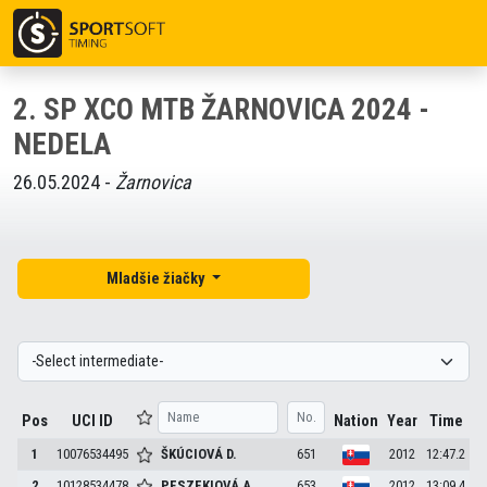
2. SP XCO MTB ŽARNOVICA 2024 -
NEDELA
26.05.2024 -
Žarnovica
Mladšie žiačky
Pos
UCI ID
Nation
Year
Time
1
10076534495
ŠKÚCIOVÁ
D.
651
2012
12:47.2
2
10128534478
PESZEKIOVÁ
A.
653
2012
13:09.4