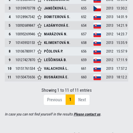
3
10139970778
JANEČKOVÁ
L.
655
2013
13:30.2
4
10128967342
DOMITEROVÁ
S.
652
2013
14:01.9
5
10092689847
LADÁNYIOVÁ
E.
654
2013
14:21.9
6
10095269946
MARÁZOVÁ
N.
657
2012
14:23.7
7
10145953153
KLIMENTOVÁ
N.
658
2013
15:35.9
8
10106780917
PČOLOVÁ
P.
656
2012
15:57.9
9
10127427870
LEŠČINSKÁ
B.
659
2012
17:11.9
10
10151761534
VALACHOVÁ
L.
661
2013
17:57.2
11
10150473656
RUSNÁKOVÁ
E.
660
2013
18:12.2
Showing 1 to 11 of 11 entries
1
Previous
Next
In case you can not find yourself in the results
Please contact us
.