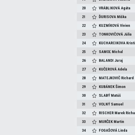
20
VRÁBLIKOVÁ
Agáta
21
ĎURISOVA
Miška
22
KUZMÍKOVÁ
Vivien
23
TONKOVIČOVÁ
Júlia
24
KUCHARCIKOVA
Krist
25
SAMOĽ
Michal
26
BALANDI
Juraj
27
KUČEROVÁ
Adela
28
MATEJKOVIČ
Richard
29
KUBÁNEK
Šimon
30
SLABÝ
Matúš
31
VOLNÝ
Samuel
32
RISCHER
Marek Richa
33
MURČEK
Martin
34
FOGAŠOVÁ
Linda