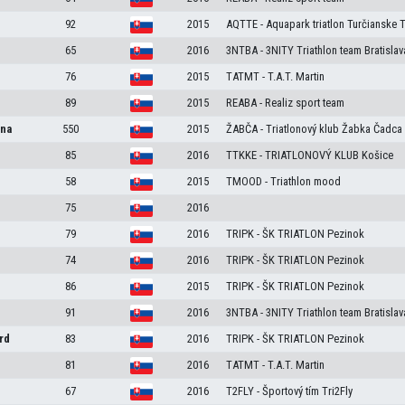
92
2015
AQTTE - Aquapark triatlon Turčianske T
65
2016
3NTBA - 3NITY Triathlon team Bratislav
76
2015
TATMT - T.A.T. Martin
89
2015
REABA - Realiz sport team
ina
550
2015
ŽABČA - Triatlonový klub Žabka Čadca
85
2016
TTKKE - TRIATLONOVÝ KLUB Košice
58
2015
TMOOD - Triathlon mood
75
2016
79
2016
TRIPK - ŠK TRIATLON Pezinok
74
2016
TRIPK - ŠK TRIATLON Pezinok
86
2015
TRIPK - ŠK TRIATLON Pezinok
91
2016
3NTBA - 3NITY Triathlon team Bratislav
rd
83
2016
TRIPK - ŠK TRIATLON Pezinok
81
2016
TATMT - T.A.T. Martin
67
2016
T2FLY - Športový tím Tri2Fly