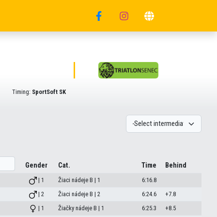
Timing:
SportSoft SK
Gender
Cat.
Time
Behind
| 1
Žiaci nádeje B | 1
6:16.8
| 2
Žiaci nádeje B | 2
6:24.6
+7.8
| 1
Žiačky nádeje B | 1
6:25.3
+8.5