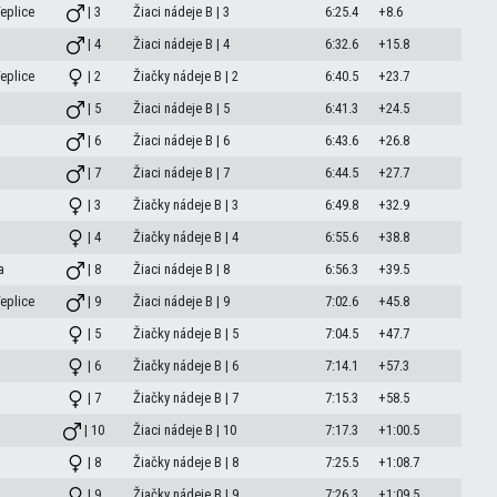
eplice
| 3
Žiaci nádeje B | 3
6:25.4
+8.6
| 4
Žiaci nádeje B | 4
6:32.6
+15.8
eplice
| 2
Žiačky nádeje B | 2
6:40.5
+23.7
| 5
Žiaci nádeje B | 5
6:41.3
+24.5
| 6
Žiaci nádeje B | 6
6:43.6
+26.8
| 7
Žiaci nádeje B | 7
6:44.5
+27.7
| 3
Žiačky nádeje B | 3
6:49.8
+32.9
| 4
Žiačky nádeje B | 4
6:55.6
+38.8
a
| 8
Žiaci nádeje B | 8
6:56.3
+39.5
eplice
| 9
Žiaci nádeje B | 9
7:02.6
+45.8
| 5
Žiačky nádeje B | 5
7:04.5
+47.7
| 6
Žiačky nádeje B | 6
7:14.1
+57.3
| 7
Žiačky nádeje B | 7
7:15.3
+58.5
| 10
Žiaci nádeje B | 10
7:17.3
+1:00.5
| 8
Žiačky nádeje B | 8
7:25.5
+1:08.7
| 9
Žiačky nádeje B | 9
7:26.3
+1:09.5