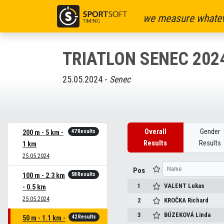
we measure whatev
TRIATLON SENEC 202
25.05.2024 -
Senec
Overall
Gender
47 Results
200 m - 5 km -
Results
Results
1 km
25.05.2024
Pos
58 Results
100 m - 2.3 km
1
VALENT
Lukas
- 0.5 km
25.05.2024
2
KROČKA
Richard
3
BÚZEKOVÁ
Linda
42 Results
50 m - 1.1 km -