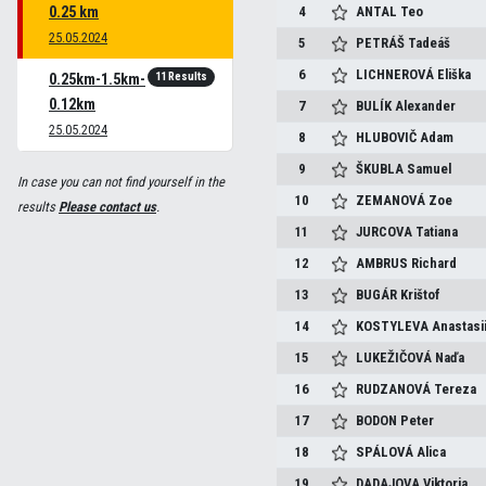
0.25 km
4
ANTAL
Teo
25.05.2024
5
PETRÁŠ
Tadeáš
6
LICHNEROVÁ
Eliška
11 Results
0.25km-1.5km-
0.12km
7
BULÍK
Alexander
25.05.2024
8
HLUBOVIČ
Adam
9
ŠKUBLA
Samuel
In case you can not find yourself in the
10
ZEMANOVÁ
Zoe
results
Please contact us
.
11
JURCOVA
Tatiana
12
AMBRUS
Richard
13
BUGÁR
Krištof
14
KOSTYLEVA
Anastasi
15
LUKEŽIČOVÁ
Naďa
16
RUDZANOVÁ
Tereza
17
BODON
Peter
18
SPÁLOVÁ
Alica
19
DADAJOVA
Viktoria