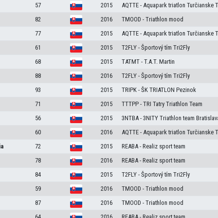
57
2015
AQTTE - Aquapark triatlon Turčianske T
82
2016
TMOOD - Triathlon mood
77
2015
AQTTE - Aquapark triatlon Turčianske T
61
2015
T2FLY - Športový tím Tri2Fly
68
2015
TATMT - T.A.T. Martin
88
2016
T2FLY - Športový tím Tri2Fly
93
2015
TRIPK - ŠK TRIATLON Pezinok
71
2015
TTTPP - TRI Tatry Triathlon Team
56
2015
3NTBA - 3NITY Triathlon team Bratislav
60
2016
AQTTE - Aquapark triatlon Turčianske T
ia
72
2015
REABA - Realiz sport team
78
2016
REABA - Realiz sport team
84
2015
T2FLY - Športový tím Tri2Fly
59
2016
TMOOD - Triathlon mood
87
2016
TMOOD - Triathlon mood
64
2016
REABA - Realiz sport team