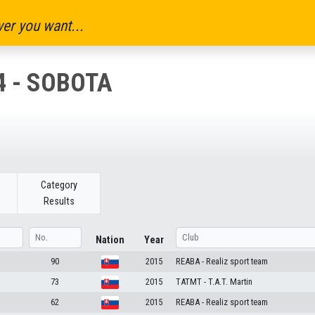
er you want...
4 - SOBOTA
Category
Results
Nation
Year
90
2015
REABA - Realiz sport team
73
2015
TATMT - T.A.T. Martin
62
2015
REABA - Realiz sport team