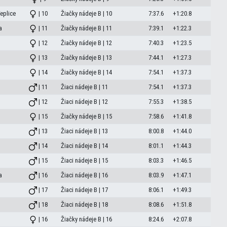
eplice
| 10
Žiačky nádeje B | 10
7:37.6
+1:20.8
a
| 11
Žiačky nádeje B | 11
7:39.1
+1:22.3
| 12
Žiačky nádeje B | 12
7:40.3
+1:23.5
| 13
Žiačky nádeje B | 13
7:44.1
+1:27.3
| 14
Žiačky nádeje B | 14
7:54.1
+1:37.3
| 11
Žiaci nádeje B | 11
7:54.1
+1:37.3
| 12
Žiaci nádeje B | 12
7:55.3
+1:38.5
| 15
Žiačky nádeje B | 15
7:58.6
+1:41.8
| 13
Žiaci nádeje B | 13
8:00.8
+1:44.0
| 14
Žiaci nádeje B | 14
8:01.1
+1:44.3
| 15
Žiaci nádeje B | 15
8:03.3
+1:46.5
a
| 16
Žiaci nádeje B | 16
8:03.9
+1:47.1
| 17
Žiaci nádeje B | 17
8:06.1
+1:49.3
| 18
Žiaci nádeje B | 18
8:08.6
+1:51.8
| 16
Žiačky nádeje B | 16
8:24.6
+2:07.8