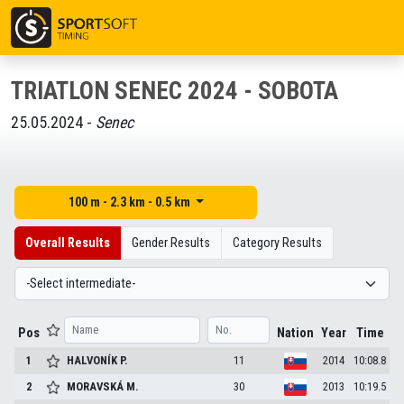
TRIATLON SENEC 2024 - SOBOTA
25.05.2024 -
Senec
100 m - 2.3 km - 0.5 km
Overall Results
Gender Results
Category Results
Pos
Nation
Year
Time
1
HALVONÍK
P.
11
2014
10:08.8
2
MORAVSKÁ
M.
30
2013
10:19.5