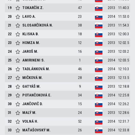
19
TOKARČÍK
Z.
47
2013
11:40.3
20
LAVO
A.
23
2014
11:53.0
21
SLOSARČÍKOVÁ
N.
38
2013
11:54.3
22
KLISKA
B.
18
2013
12:00.3
23
HOMZA
M.
12
2013
12:02.5
24
JAROŠ
M.
16
2013
12:03.2
25
AMIRINENI
S.
1
2014
12:03.5
26
TADLÁNKOVÁ
M.
46
2014
12:10.3
27
MIČKOVÁ
M.
28
2013
12:13.5
28
GATYÁŠ
M.
9
2013
12:18.8
29
POTANČOKOVÁ
E.
34
2014
12:25.8
30
JANČOVIČ
D.
15
2014
12:26.2
31
MALÝ
M.
24
2013
12:28.6
32
VOLNÁ
H.
52
2014
12:31.7
33
MAŤAŠOVSKÝ
M.
26
2014
12:33.8