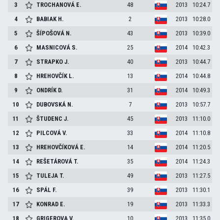
3
TROCHANOVÁ
E.
48
2013
10:24.7
4
BABIAK
H.
2
2013
10:28.0
5
ŠÍPOŠOVÁ
N.
43
2013
10:39.0
6
MASNICOVÁ
S.
25
2014
10:42.3
7
STRAPKO
J.
40
2013
10:44.7
8
HREHOVČÍK
L.
13
2014
10:44.8
9
ONDRÍK
D.
31
2014
10:49.3
10
DUBOVSKÁ
N.
7
2013
10:57.7
11
ŠTUDENC
J.
45
2013
11:10.0
12
PILCOVÁ
V.
33
2014
11:10.8
13
HREHOVČÍKOVÁ
E.
14
2014
11:20.5
14
REŠETÁROVÁ
T.
35
2014
11:24.3
15
TULEJA
T.
49
2013
11:27.5
16
SPÁL
F.
39
2013
11:30.1
17
KONRAD
E.
19
2013
11:33.3
18
GRIGEROVA
V.
10
2013
11:35.0