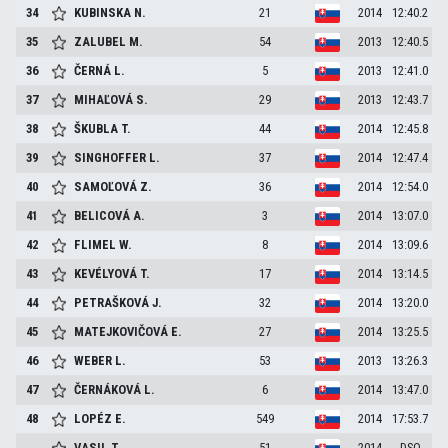
34
KUBINSKA
N.
21
2014
12:40.2
35
ZALUBEL
M.
54
2013
12:40.5
36
ČERNÁ
L.
5
2013
12:41.0
37
MIHAĽOVÁ
S.
29
2013
12:43.7
38
ŠKUBLA
T.
44
2014
12:45.8
39
SINGHOFFER
L.
37
2014
12:47.4
40
SAMOĽOVÁ
Z.
36
2014
12:54.0
41
BELICOVÁ
A.
3
2014
13:07.0
42
FLIMEL
W.
8
2014
13:09.6
43
KEVÉLYOVÁ
T.
17
2014
13:14.5
44
PETRAŠKOVÁ
J.
32
2014
13:20.0
45
MATEJKOVIČOVÁ
E.
27
2014
13:25.5
46
WEBER
L.
53
2013
13:26.3
47
ČERNÁKOVÁ
L.
6
2014
13:47.0
48
LOPÉZ
E.
549
2014
17:53.7
VASIL
T.
51
2014
DSQ