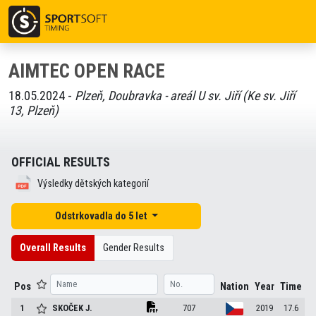
AIMTEC OPEN RACE
18.05.2024 -
Plzeň, Doubravka - areál U sv. Jiří (Ke sv. Jiří
13, Plzeň)
OFFICIAL RESULTS
Výsledky dětských kategorií
Odstrkovadla do 5 let
Overall Results
Gender Results
Pos
Nation
Year
Time
1
SKOČEK
J.
707
2019
17.6