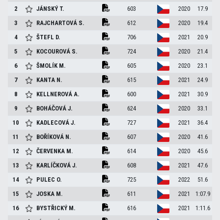
2
JÁNSKÝ
T.
603
2020
17.9
3
RAJCHARTOVÁ
S.
612
2020
19.4
4
ŠTEFL
D.
706
2021
20.9
5
KOCOUROVÁ
S.
724
2020
21.4
6
ŠMOLÍK
M.
605
2020
23.1
7
KANTA
N.
615
2021
24.9
8
KELLNEROVÁ
A.
600
2021
30.9
9
BOHÁČOVÁ
J.
624
2020
33.1
10
KADLECOVÁ
J.
727
2021
36.4
11
BOŘÍKOVÁ
N.
607
2020
41.6
12
ČERVENKA
M.
614
2020
45.6
13
KARLÍČKOVÁ
J.
608
2021
47.6
14
PULEC
O.
725
2022
51.6
15
JOSKA
M.
611
2021
1:07.9
16
BYSTŘICKÝ
M.
616
2021
1:11.6