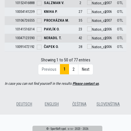
10152416888
SALZMAN
V.
2
2007
OTL
10054141239
KNIHA
P.
27
2006
OTL
10106726555
PROCHÁZKA
M.
35
2007
OTL
10141516314
PAVLÍK
O.
23
2006
OTL
10047123590
NERADIL
T.
42
2006
OTL
10091472192
ČAPEK
O.
28
2006
OTL
Showing 1 to 50 of 77 entries
1
Previous
2
Next
In case you can not find yourself in the results
Please contact us
.
DEUTSCH
ENGLISH
ČEŠTINA
SLOVENŠTINA
© - SportSoft spol. s r.o - 2023 - 2026