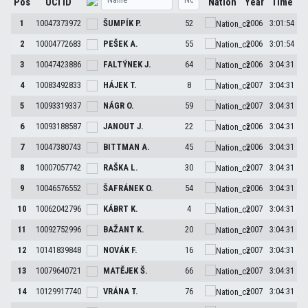
Pos
UCI ID
Nation
Year
Time
1
10047373972
ŠUMPÍK
P.
52
2006
3:01:54
2
10004772683
PEŠEK
A.
55
2006
3:01:54
3
10047423886
FALTÝNEK
J.
64
2006
3:04:31
4
10083492833
HÁJEK
T.
8
2007
3:04:31
5
10093319337
NÁGR
O.
59
2007
3:04:31
6
10093188587
JANOUT
J.
22
2006
3:04:31
7
10047380743
BITTMAN
A.
45
2006
3:04:31
8
10007057742
RAŠKA
L.
30
2007
3:04:31
9
10046576552
ŠAFRÁNEK
O.
54
2006
3:04:31
10
10062042796
KÁBRT
K.
4
2007
3:04:31
11
10092752996
BAŽANT
K.
20
2007
3:04:31
12
10141839848
NOVÁK
F.
16
2007
3:04:31
13
10079640721
MATĚJEK
Š.
66
2007
3:04:31
14
10129917740
VRÁNA
T.
76
2007
3:04:31