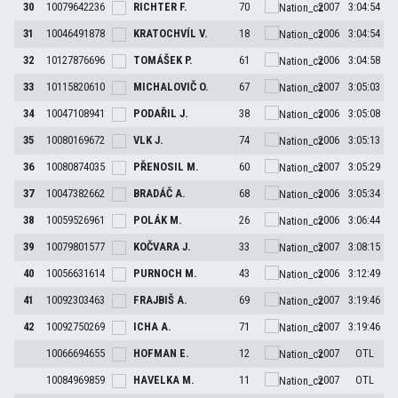
30
10079642236
RICHTER
F.
70
2007
3:04:54
31
10046491878
KRATOCHVÍL
V.
18
2006
3:04:54
32
10127876696
TOMÁŠEK
P.
61
2006
3:04:58
33
10115820610
MICHALOVIČ
O.
67
2007
3:05:03
34
10047108941
PODAŘIL
J.
38
2006
3:05:08
35
10080169672
VLK
J.
74
2006
3:05:13
36
10080874035
PŘENOSIL
M.
60
2007
3:05:29
37
10047382662
BRADÁČ
A.
68
2006
3:05:34
38
10059526961
POLÁK
M.
26
2006
3:06:44
39
10079801577
KOČVARA
J.
33
2007
3:08:15
40
10056631614
PURNOCH
M.
43
2006
3:12:49
41
10092303463
FRAJBIŠ
A.
69
2007
3:19:46
42
10092750269
ICHA
A.
71
2007
3:19:46
10066694655
HOFMAN
E.
12
2007
OTL
10084969859
HAVELKA
M.
11
2007
OTL