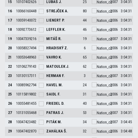
15
10107402626
LUBAS
J.
25
2007
3:04:31
16
10066160448
STREJČEK
A.
80
2006
3:04:31
17
10059140072
LIENERT
P.
44
2006
3:04:31
18
10092773612
LEFFLER
K.
46
2006
3:04:31
19
10047339216
MITÁŠ
R.
19
2007
3:04:31
20
10058327494
HRADISKÝ
Z.
6
2006
3:04:31
21
10053648963
VAVRO
K.
65
2006
3:04:31
22
10106279143
MATOULEK
J.
62
2006
3:04:31
23
10130157311
HERMAN
F.
3
2007
3:04:31
24
10085962794
HAVEL
M.
24
2006
3:04:31
25
10115819802
SAIDL
F.
31
2006
3:04:31
26
10055481455
FRIEDEL
D.
40
2006
3:04:31
27
10131055468
PATRAS
J.
53
2007
3:04:31
28
10047423482
PITÁK
M.
34
2007
3:04:45
29
10047402870
ZAHÁLKA
Š.
32
2006
3:04:48