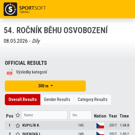
54. ROČNÍK BĚHU OSVOBOZENÍ
08.05.2026 -
Díly
OFFICIAL RESULTS
Výsledky kategorií
300 m
Overall Results
Gender Results
Category Results
Pos
Nation
Year
Time
1
KUPILÍK
K.
145
2017
1:04.8
2
DUFKOVÁ
L.
149
2017
1:05.2