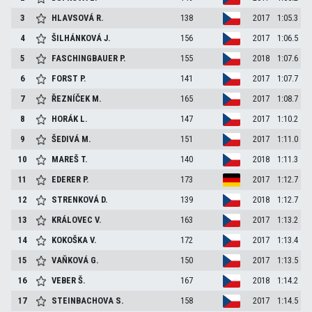
3
HLAVSOVÁ
R.
138
2017
1:05.3
4
ŠILHÁNKOVÁ
J.
156
2017
1:06.5
5
FASCHINGBAUER
P.
155
2018
1:07.6
6
FORST
P.
141
2017
1:07.7
7
ŘEZNÍČEK
M.
165
2017
1:08.7
8
HORÁK
L.
147
2017
1:10.2
9
ŠEDIVÁ
M.
151
2017
1:11.0
10
MAREŠ
T.
140
2018
1:11.3
11
EDERER
P.
173
2017
1:12.7
12
STRENKOVÁ
D.
139
2018
1:12.7
13
KRÁLOVEC
V.
163
2017
1:13.2
14
KOKOŠKA
V.
172
2017
1:13.4
15
VAŇKOVÁ
G.
150
2017
1:13.5
16
VEBER
Š.
167
2018
1:14.2
17
STEINBACHOVA
S.
158
2017
1:14.5