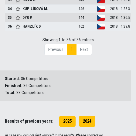
34
KUPILÍKOVÁ
M.
146
2018
1:28.3
35
DYR
P.
144
2018
1:36.5
36
HANZLÍK
D.
162
2018
1:39.8
Showing 1 to 36 of 36 entries
1
Previous
Next
Started:
36 Competitors
Finished:
36 Competitors
Total:
38 Competitors
Results of previous years:
2025
2024
In case you can not find yourself in the results
Please contact us
.