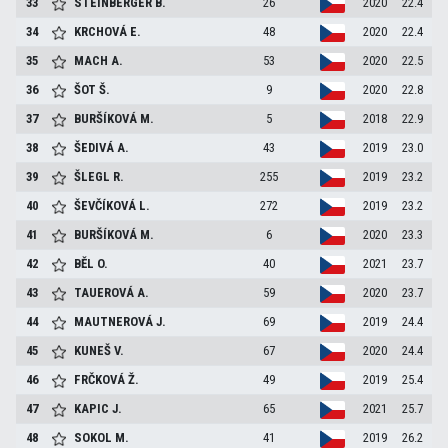
33
STEINBERGER
B.
26
2020
22.4
34
KRCHOVÁ
E.
48
2020
22.4
35
MACH
A.
53
2020
22.5
36
ŠOT
Š.
9
2020
22.8
37
BURŠÍKOVÁ
M.
5
2018
22.9
38
ŠEDIVÁ
A.
43
2019
23.0
39
ŠLEGL
R.
255
2019
23.2
40
ŠEVČÍKOVÁ
L.
272
2019
23.2
41
BURŠÍKOVÁ
M.
6
2020
23.3
42
BĚL
O.
40
2021
23.7
43
TAUEROVÁ
A.
59
2020
23.7
44
MAUTNEROVÁ
J.
69
2019
24.4
45
KUNEŠ
V.
67
2020
24.4
46
FRČKOVÁ
Ž.
49
2019
25.4
47
KAPIC
J.
65
2021
25.7
48
SOKOL
M.
41
2019
26.2