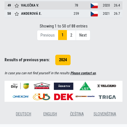
49
VALEČKA
V.
78
2020
26.4
50
ANDEROVÁ
E.
259
2021
26.7
Showing 1 to 50 of 88 entries
1
Previous
2
Next
Results of previous years:
2024
In case you can not find yourself in the results
Please contact us
.
DEUTSCH
ENGLISH
ČEŠTINA
SLOVENŠTINA