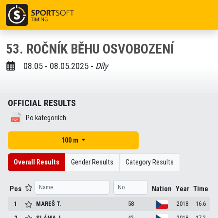
53. ROČNÍK BĚHU OSVOBOZENÍ
08.05 - 08.05.2025 -
Díly
OFFICIAL RESULTS
Po kategoriích
100 m
Overall Results
Gender Results
Category Results
Pos
Nation
Year
Time
1
MAREŠ
T.
58
2018
16.6
2
SLÁMA
J.
42
2018
17.2