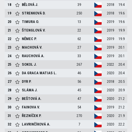
18
BĚLOVÁ
J.
39
2018
19.4
19
STRENKOVÁ
D.
250
2018
19.6
20
TIMURA
O.
13
2019
19.6
21
ŠTENGLOVÁ
V.
22
2019
19.9
22
NĚMEC
P.
62
2019
19.9
23
MACHOVÁ
V.
27
2019
20.1
24
RAUCHOVÁ
A.
33
2019
20.1
25
SOKOL
J.
267
2022
20.4
26
DA GRACA MATIAS
L.
46
2020
20.4
27
DYR
P.
56
2018
20.5
28
SLÁMA
J.
45
2020
20.9
29
BEŠTOVÁ
A.
47
2020
21.2
30
FAINOVA
V.
54
2019
21.2
31
ŘEZNÍČEK
P.
270
2020
21.9
32
LAVRINČÍKOVÁ
A.
7
2020
22.2