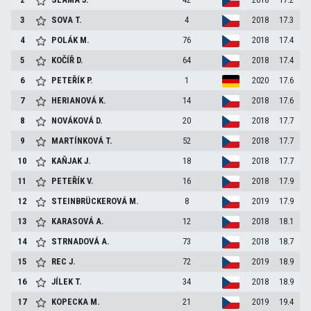
3
SOVA
T.
4
2018
17.3
4
POLÁK
M.
76
2018
17.4
5
KOČÍŘ
D.
64
2018
17.4
6
PETEŘÍK
P.
1
2020
17.6
7
HERIANOVÁ
K.
14
2018
17.6
8
NOVÁKOVÁ
D.
20
2018
17.7
9
MARTÍNKOVÁ
T.
52
2018
17.7
10
KAŇJAK
J.
18
2018
17.7
11
PETEŘÍK
V.
16
2018
17.9
12
STEINBRÜCKEROVÁ
M.
8
2019
17.9
13
KARASOVÁ
A.
12
2018
18.1
14
STRNADOVÁ
A.
73
2018
18.7
15
REC
J.
72
2019
18.9
16
JÍLEK
T.
34
2018
18.9
17
KOPECKA
M.
21
2019
19.4