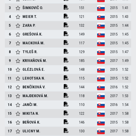
3
ŠIMKOVIČ
O.
151
2015
1:41
4
MEIER
T.
121
2015
1:43
5
ZARA
P.
132
2015
1:44
6
GREŠOVÁ
K.
149
2015
1:45
7
MACKOVÁ
M.
117
2015
1:45
8
TYLEŠ
R.
129
2015
1:47
9
KRIVAŇOVÁ
M.
185
2017
1:49
10
GLÉZLOVÁ
E.
148
2015
1:52
11
LEHOTSKA
N.
115
2015
1:52
12
BENČÍKOVÁ
V.
144
2016
1:52
13
MAJDEKOVÁ
M.
118
2017
1:53
14
JANČI
M.
110
2016
1:54
15
MIKITA
N.
122
2017
1:58
16
BEŇOVÁ
K.
146
2015
1:58
17
ULICNY
M.
130
2017
1:58