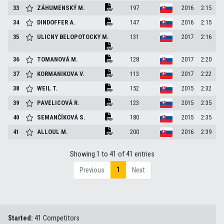
33
ZÁHUMENSKÝ
M.
197
2016
2:15
34
DINDOFFER
A.
147
2016
2:15
35
ULICNY BELOPOTOCKY
M.
131
2017
2:16
36
TOMANOVÁ
M.
128
2017
2:20
37
KORMANIKOVA
V.
113
2017
2:22
38
WEIL
T.
152
2015
2:32
39
PAVELICOVÁ
R.
123
2015
2:35
40
SEMANČÍKOVÁ
S.
180
2015
2:35
41
ALLOUL
M.
200
2016
2:39
Showing 1 to 41 of 41 entries
1
Previous
Next
Started:
41 Competitors