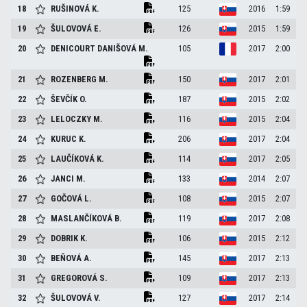
18
RUŠINOVÁ
K.
125
2016
1:59
19
ŠULOVOVÁ
E.
126
2015
1:59
20
DENICOURT DANIŠOVÁ
M.
105
2017
2:00
21
ROZENBERG
M.
150
2017
2:01
22
ŠEVČÍK
O.
187
2015
2:02
23
LELOCZKY
M.
116
2015
2:04
24
KURUC
K.
206
2017
2:04
25
LAUČÍKOVÁ
K.
114
2017
2:05
26
JANCI
M.
133
2014
2:07
27
GOČOVÁ
L.
108
2015
2:07
28
MASLANČÍKOVÁ
B.
119
2017
2:08
29
DOBRIK
K.
106
2015
2:12
30
BEŇOVÁ
A.
145
2017
2:13
31
GREGOROVÁ
S.
109
2017
2:13
32
ŠULOVOVÁ
V.
127
2017
2:14