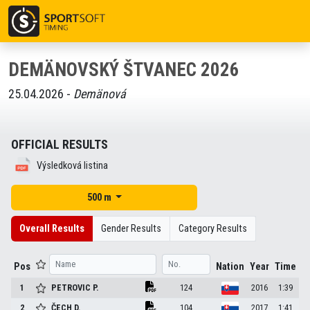
DEMÄNOVSKÝ ŠTVANEC 2026
25.04.2026 -
Demänová
OFFICIAL RESULTS
Výsledková listina
500 m
Overall Results
Gender Results
Category Results
Pos
Nation
Year
Time
1
PETROVIC
P.
124
2016
1:39
2
ČECH
D.
104
2017
1:41