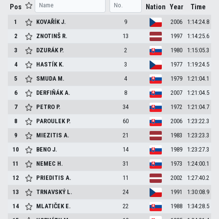
Pos
Nation
Year
Time
1
KOVAŘÍK
J.
9
2006
1:14:24.8
2
ZNOTINŠ
R.
13
1997
1:14:25.6
3
DZURÁK
P.
2
1980
1:15:05.3
4
HASTÍK
K.
3
1977
1:19:24.5
5
SMUDA
M.
4
1979
1:21:04.1
6
DERFIŇÁK
A.
8
2007
1:21:04.5
7
PETRO
P.
34
1972
1:21:04.7
8
PAROULEK
P.
60
2006
1:23:22.3
9
MIEZITIS
A.
21
1983
1:23:23.3
10
BENO
J.
14
1989
1:23:27.3
11
NEMEC
H.
31
1973
1:24:00.1
12
PRIEDITIS
A.
11
2002
1:27:40.2
13
TRNAVSKÝ
L.
24
1991
1:30:08.9
14
MLATIČEK
E.
22
1988
1:34:28.5