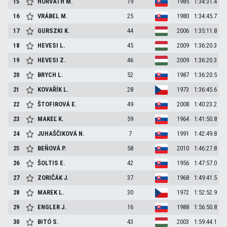
15
HORVÁTH
M.
19
1985
1:34:31.4
16
VRÁBEL
M.
25
1980
1:34:45.7
17
GURSZKI
K.
44
2006
1:35:11.8
18
HEVESI
L.
45
2009
1:36:20.3
19
HEVESI
Z.
46
2009
1:36:20.3
20
BRYCH
L.
52
1987
1:36:20.5
21
KOVAŘÍK
L.
28
1973
1:36:45.6
22
ŠTOFIROVÁ
E.
49
2008
1:40:23.2
23
MAKEĽ
K.
59
1964
1:41:50.8
24
JUHAŠČIKOVÁ
N.
7
1991
1:42:49.8
25
BEŇOVÁ
P.
58
2010
1:46:27.8
26
ŠOLTIS
E.
42
1956
1:47:57.0
27
ZORIČÁK
J.
37
1968
1:49:41.5
28
MAREK
L.
30
1972
1:52:52.9
29
ENGLER
J.
16
1988
1:56:50.8
30
BITÓ
S.
43
2003
1:59:44.1