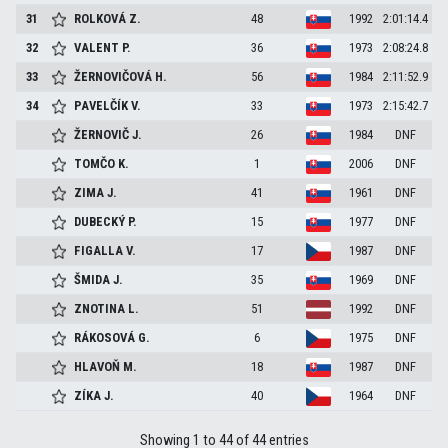
31
ROLKOVÁ
Z.
48
1992
2:01:14.4
32
VALENT
P.
36
1973
2:08:24.8
33
ŽERNOVIČOVÁ
H.
56
1984
2:11:52.9
34
PAVELČÍK
V.
33
1973
2:15:42.7
ŽERNOVIČ
J.
26
1984
DNF
TOMČO
K.
1
2006
DNF
ZIMA
J.
41
1961
DNF
DUBECKÝ
P.
15
1977
DNF
FIGALLA
V.
17
1987
DNF
ŠMIDA
J.
35
1969
DNF
ZNOTINA
L.
51
1992
DNF
RÁKOSOVÁ
G.
6
1975
DNF
HLAVOŇ
M.
18
1987
DNF
ZÍKA
J.
40
1964
DNF
Showing 1 to 44 of 44 entries