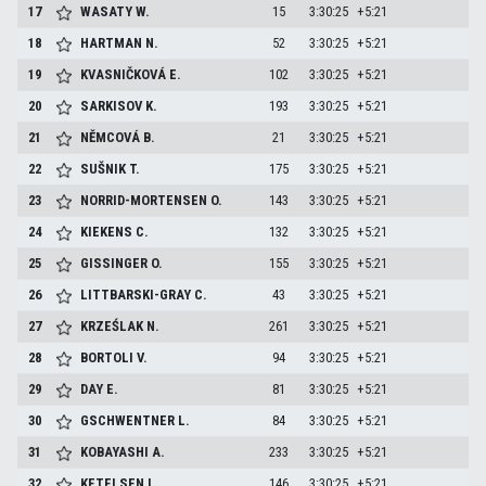
17
WASATY
W.
15
3:30:25
+5:21
18
HARTMAN
N.
52
3:30:25
+5:21
19
KVASNIČKOVÁ
E.
102
3:30:25
+5:21
20
SARKISOV
K.
193
3:30:25
+5:21
21
NĚMCOVÁ
B.
21
3:30:25
+5:21
22
SUŠNIK
T.
175
3:30:25
+5:21
23
NORRID-MORTENSEN
O.
143
3:30:25
+5:21
24
KIEKENS
C.
132
3:30:25
+5:21
25
GISSINGER
O.
155
3:30:25
+5:21
26
LITTBARSKI-GRAY
C.
43
3:30:25
+5:21
27
KRZEŚLAK
N.
261
3:30:25
+5:21
28
BORTOLI
V.
94
3:30:25
+5:21
29
DAY
E.
81
3:30:25
+5:21
30
GSCHWENTNER
L.
84
3:30:25
+5:21
31
KOBAYASHI
A.
233
3:30:25
+5:21
32
KETELSEN
I.
146
3:30:25
+5:21