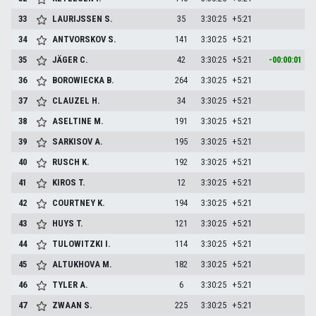
33
LAURIJSSEN
S.
35
3:30:25
+5:21
34
ANTVORSKOV
S.
141
3:30:25
+5:21
35
JÄGER
C.
42
3:30:25
+5:21
-00:00:01
36
BOROWIECKA
B.
264
3:30:25
+5:21
37
CLAUZEL
H.
34
3:30:25
+5:21
38
ASELTINE
M.
191
3:30:25
+5:21
39
SARKISOV
A.
195
3:30:25
+5:21
40
RUSCH
K.
192
3:30:25
+5:21
41
KIROS
T.
12
3:30:25
+5:21
42
COURTNEY
K.
194
3:30:25
+5:21
43
HUYS
T.
121
3:30:25
+5:21
44
TULOWITZKI
I.
114
3:30:25
+5:21
45
ALTUKHOVA
M.
182
3:30:25
+5:21
46
TYLER
A.
6
3:30:25
+5:21
47
ZWAAN
S.
225
3:30:25
+5:21