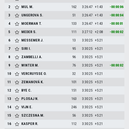
2
MUL
M.
162
3:26:47
+1:43
-00:00:06
3
UNGEROVA
S.
51
3:26:47
+1:43
-00:00:04
4
MOERMAN
T.
133
3:26:47
+1:43
-00:00:01
5
MEDER
S.
111
3:27:12
+2:08
-00:00:02
6
MESSEMER
J.
13
3:30:25
+5:21
7
SIRI
I.
95
3:30:25
+5:21
8
ZAMBELLI
A.
96
3:30:25
+5:21
9
WINTER
M.
76
3:30:25
+5:21
-00:00:02
10
VERCRUYSSE
O.
32
3:30:25
+5:21
11
ZEMANOVÁ
K.
101
3:30:25
+5:21
12
BYE
C.
151
3:30:25
+5:21
13
PLOSAJ
N.
163
3:30:25
+5:21
14
VIJN
E.
246
3:30:25
+5:21
15
SZCZESNA
M.
56
3:30:25
+5:21
16
KASPER
R.
112
3:30:25
+5:21