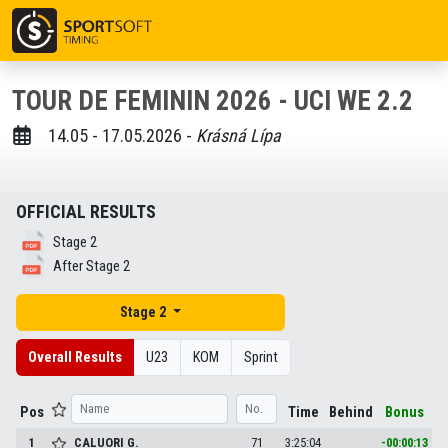
TOUR DE FEMININ 2026 - UCI WE 2.2
14.05 - 17.05.2026 -
Krásná Lípa
OFFICIAL RESULTS
Stage 2
After Stage 2
Stage 2
Overall Results
U23
KOM
Sprint
Pos
Time
Behind
Bonus
1
CALUORI
G.
71
3:25:04
-00:00:13