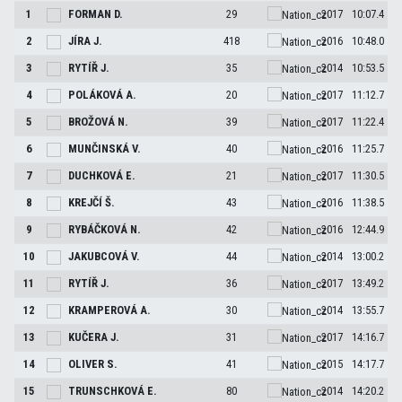
1
FORMAN
D.
29
2017
10:07.4
2
JÍRA
J.
418
2016
10:48.0
3
RYTÍŘ
J.
35
2014
10:53.5
4
POLÁKOVÁ
A.
20
2017
11:12.7
5
BROŽOVÁ
N.
39
2017
11:22.4
6
MUNČINSKÁ
V.
40
2016
11:25.7
7
DUCHKOVÁ
E.
21
2017
11:30.5
8
KREJČÍ
Š.
43
2016
11:38.5
9
RYBÁČKOVÁ
N.
42
2016
12:44.9
10
JAKUBCOVÁ
V.
44
2014
13:00.2
11
RYTÍŘ
J.
36
2017
13:49.2
12
KRAMPEROVÁ
A.
30
2014
13:55.7
13
KUČERA
J.
31
2017
14:16.7
14
OLIVER
S.
41
2015
14:17.7
15
TRUNSCHKOVÁ
E.
80
2014
14:20.2