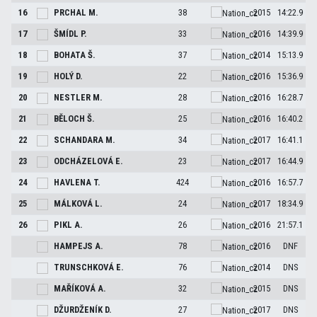
16
PRCHAL
M.
38
2015
14:22.9
17
ŠMÍDL
P.
33
2016
14:39.9
18
BOHATA
Š.
37
2014
15:13.9
19
HOLÝ
D.
22
2016
15:36.9
20
NESTLER
M.
28
2016
16:28.7
21
BĚLOCH
Š.
25
2016
16:40.2
22
SCHANDARA
M.
34
2017
16:41.1
23
ODCHÁZELOVÁ
E.
23
2017
16:44.9
24
HAVLENA
T.
424
2016
16:57.7
25
MÁLKOVÁ
L.
24
2017
18:34.9
26
PIKL
A.
26
2016
21:57.1
HAMPEJS
A.
78
2016
DNF
TRUNSCHKOVÁ
E.
76
2014
DNS
MAŘÍKOVÁ
A.
32
2015
DNS
DŽURDŽENÍK
D.
27
2017
DNS