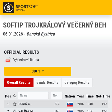
SOFTIP TROJKRÁĽOVÝ VEČERNÝ BEH
06.01.2026 -
Banská Bystrica
OFFICIAL RESULTS
Výsledková listina
600 m
Overall Results
Gender Results
Category Results
Pos
Nation
Year
Time
Net-Time
1
BONIŠ
G.
879
2016
1:48
1:46
2
VALČÁK
M.
865
2015
1:52
1:50