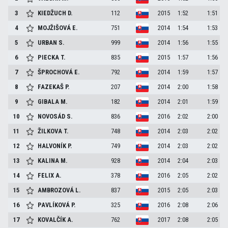
3
KIEDŽUCH
D.
112
2015
1:52
1:51
4
MOJŽIŠOVÁ
E.
751
2014
1:54
1:53
5
URBAN
S.
999
2014
1:56
1:55
6
PIECKA
T.
835
2015
1:57
1:56
7
ŠPROCHOVÁ
E.
792
2014
1:59
1:57
8
FAZEKAŠ
P.
207
2014
2:00
1:58
9
GIBALA
M.
182
2014
2:01
1:59
10
NOVOSÁD
S.
836
2016
2:02
2:00
11
ŽILKOVA
T.
748
2014
2:03
2:02
12
HALVONÍK
P.
749
2014
2:03
2:02
13
KALINA
M.
928
2014
2:04
2:03
14
FELIX
A.
378
2016
2:05
2:02
15
AMBROZOVÁ
L.
837
2015
2:05
2:03
16
PAVLÍKOVÁ
P.
325
2016
2:08
2:06
17
KOVALČÍK
A.
762
2017
2:08
2:05