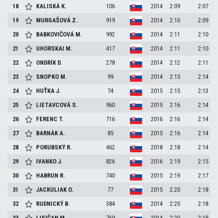
18
KALISKÁ
K.
106
2014
2:09
2:07
19
MURGAŠOVÁ
Z.
919
2014
2:10
2:09
20
BABKOVIČOVÁ
M.
992
2014
2:11
2:10
21
UHORSKAI
M.
417
2014
2:11
2:10
22
ONDRÍK
D.
278
2014
2:12
2:11
23
SNOPKO
M.
99
2014
2:15
2:14
24
HUŤKA
J.
74
2015
2:15
2:13
25
LIETAVCOVÁ
S.
960
2015
2:16
2:14
26
FERENC
T.
716
2016
2:16
2:14
27
BARNÁK
A.
85
2015
2:16
2:14
28
PORUBSKÝ
R.
462
2018
2:18
2:14
29
IVANKO
J.
826
2016
2:19
2:15
30
HABRUN
R.
740
2015
2:19
2:17
31
JACKULIAK
O.
77
2015
2:20
2:18
32
RUDNICKÝ
B.
384
2014
2:20
2:18
33
LISIČAN
M.
769
2014
2:20
2:18