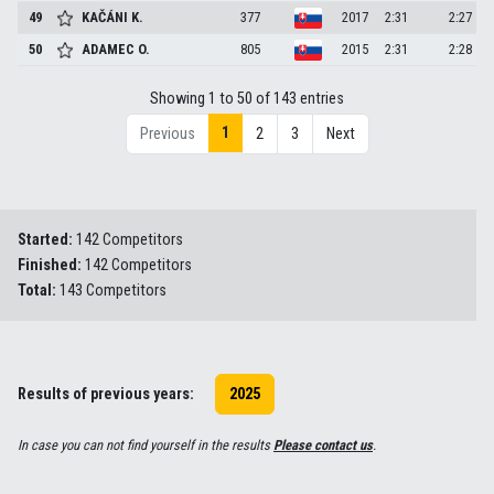
49
KAČÁNI
K.
377
2017
2:31
2:27
50
ADAMEC
O.
805
2015
2:31
2:28
Showing 1 to 50 of 143 entries
1
Previous
2
3
Next
Started:
142 Competitors
Finished:
142 Competitors
Total:
143 Competitors
Results of previous years:
2025
In case you can not find yourself in the results
Please contact us
.