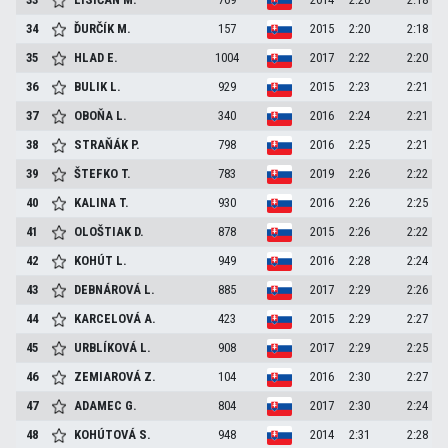
34
ĎURČÍK
M.
157
2015
2:20
2:18
35
HLAD
E.
1004
2017
2:22
2:20
36
BULIK
L.
929
2015
2:23
2:21
37
OBOŇA
L.
340
2016
2:24
2:21
38
STRAŇÁK
P.
798
2016
2:25
2:21
39
ŠTEFKO
T.
783
2019
2:26
2:22
40
KALINA
T.
930
2016
2:26
2:25
41
OLOŠTIAK
D.
878
2015
2:26
2:22
42
KOHÚT
L.
949
2016
2:28
2:24
43
DEBNÁROVÁ
L.
885
2017
2:29
2:26
44
KARCELOVÁ
A.
423
2015
2:29
2:27
45
URBLÍKOVÁ
L.
908
2017
2:29
2:25
46
ZEMIAROVÁ
Z.
104
2016
2:30
2:27
47
ADAMEC
G.
804
2017
2:30
2:24
48
KOHÚTOVÁ
S.
948
2014
2:31
2:28