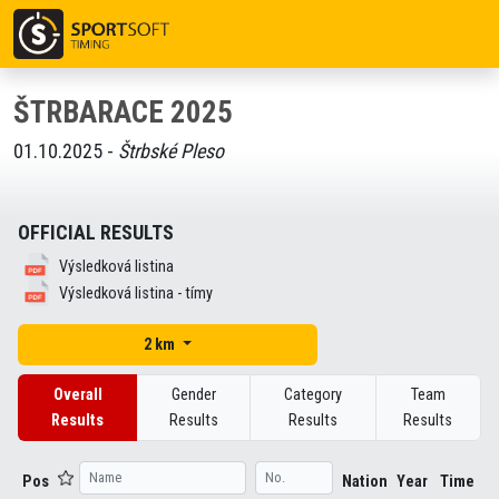
ŠTRBARACE 2025
01.10.2025 -
Štrbské Pleso
OFFICIAL RESULTS
Výsledková listina
Výsledková listina - tímy
2 km
Overall
Gender
Category
Team
Results
Results
Results
Results
Pos
Nation
Year
Time