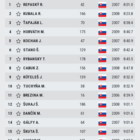
1
REPASKÝ
R.
42
2007
8:01.0
2
KUBALA
R.
166
2008
8:25.8
3
ŤAPAJÁK
L.
70
2007
8:38.4
4
HORVÁTH
M.
175
2009
8:40.7
5
KOCHAN
J.
47
2007
8:40.9
6
STANO
Š.
129
2007
8:42.4
7
RYBANSKY
T.
178
2009
8:45.5
8
CABUK
Z.
156
2008
8:47.8
9
KÖTELEŠ
J.
139
2007
8:52.0
10
TUCHYŇA
M.
38
2009
8:52.9
11
BREZINA
M.
16
2006
8:59.9
12
ŠUHAJ
Š.
186
2008
9:01.1
13
DANČÍK
M.
61
2009
9:01.6
14
GÁLFY
A.
64
2007
9:01.6
15
ŠKUTA
Š.
107
2007
9:07.8