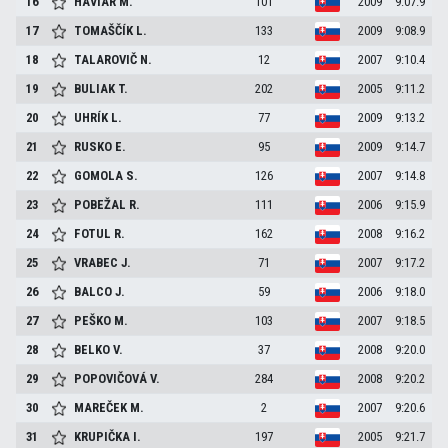
16
HAVIAR
M.
101
2009
9:07.9
17
TOMAŠČÍK
L.
133
2009
9:08.9
18
TALAROVIČ
N.
12
2007
9:10.4
19
BULIAK
T.
202
2005
9:11.2
20
UHRÍK
L.
77
2009
9:13.2
21
RUSKO
E.
95
2009
9:14.7
22
GOMOLA
S.
126
2007
9:14.8
23
POBEŽAL
R.
111
2006
9:15.9
24
FOTUL
R.
162
2008
9:16.2
25
VRABEC
J.
71
2007
9:17.2
26
BALCO
J.
59
2006
9:18.0
27
PEŠKO
M.
103
2007
9:18.5
28
BELKO
V.
37
2008
9:20.0
29
POPOVIČOVÁ
V.
284
2008
9:20.2
30
MAREČEK
M.
2
2007
9:20.6
31
KRUPIČKA
I.
197
2005
9:21.7