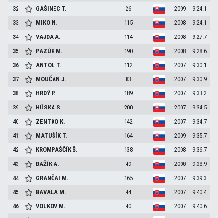
32
GAŠINEC
T.
26
2009
9:24.1
33
MIKO
N.
115
2008
9:24.1
34
VAJDA
A.
114
2008
9:27.7
35
PAZÚR
M.
190
2008
9:28.6
36
ANTOL
T.
112
2007
9:30.1
37
MOUČAN
J.
83
2007
9:30.9
38
HRDÝ
P.
189
2007
9:33.2
39
HÚSKA
S.
200
2007
9:34.5
40
ZENTKO
K.
142
2007
9:34.7
41
MATUŠÍK
T.
164
2009
9:35.7
42
KROMPAŠČÍK
Š.
138
2008
9:36.7
43
BAŽÍK
A.
49
2008
9:38.9
44
GRANČAI
M.
165
2007
9:39.3
45
BAVALA
M.
44
2007
9:40.4
46
VOLKOV
M.
40
2007
9:40.6