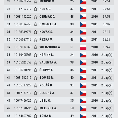
31
10138202752
MENČÍK
M.
25
2011
37:51
32
10117392717
HULA
D.
32
2011
37:53
33
10081192620
ČERMÁK
D.
48
2010
37:53
34
10130374953
SMEJKAL
J.
30
2011
38:07
35
10128339771
NOVÁK
Š.
34
2011
38:17
36
10156687417
ŘEZKA
V.
43
2011
38:29
37
10109172268
WIERZBICKI
W.
51
2010
38:47
38
10119405263
HERINK
L.
24
2010
-2 Lap(s)
39
10105523553
VALENTA
A.
38
2010
-2 Lap(s)
40
10105770396
ŠEDIVÝ
A.
36
2011
-2 Lap(s)
41
10081512619
TOMEŠ
R.
40
2011
-2 Lap(s)
42
10105317227
KOLÁŘ
D.
33
2011
-2 Lap(s)
43
10047377612
DLOUHÝ
J.
37
2011
-2 Lap(s)
44
10047466427
UŠEL
O.
35
2010
-2 Lap(s)
45
10167378736
MLEJNEK
A.
58
2011
-2 Lap(s)
46
10164607667
TŮMA
M.
49
2011
-2 Lap(s)