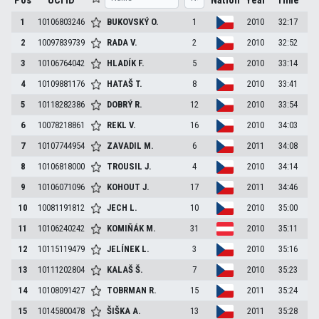
Pos
UCI ID
Nation
Year
Time
1
10106803246
BUKOVSKÝ
O.
1
2010
32:17
2
10097839739
RADA
V.
2
2010
32:52
3
10106764042
HLADÍK
F.
5
2010
33:14
4
10109881176
HATAŠ
T.
8
2010
33:41
5
10118282386
DOBRÝ
R.
12
2010
33:54
6
10078218861
REKL
V.
16
2010
34:03
7
10107744954
ZAVADIL
M.
6
2011
34:08
8
10106818000
TROUSIL
J.
4
2010
34:14
9
10106071096
KOHOUT
J.
17
2011
34:46
10
10081191812
JECH
L.
10
2010
35:00
11
10106240242
KOMIŇÁK
M.
31
2010
35:11
12
10115119479
JELÍNEK
L.
3
2010
35:16
13
10111202804
KALAŠ
Š.
7
2010
35:23
14
10108091427
TOBRMAN
R.
15
2011
35:24
15
10145800478
ŠIŠKA
A.
13
2011
35:28