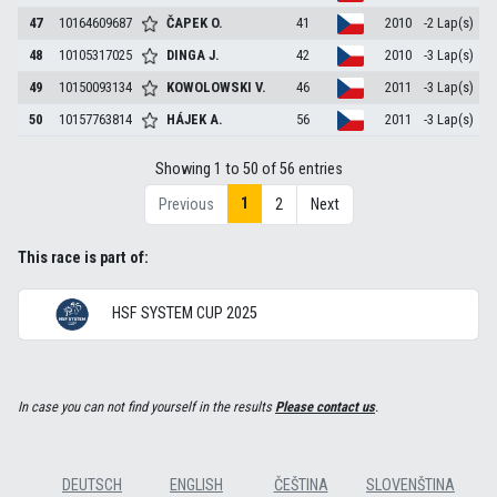
47
10164609687
ČAPEK
O.
41
2010
-2 Lap(s)
48
10105317025
DINGA
J.
42
2010
-3 Lap(s)
49
10150093134
KOWOLOWSKI
V.
46
2011
-3 Lap(s)
50
10157763814
HÁJEK
A.
56
2011
-3 Lap(s)
Showing 1 to 50 of 56 entries
1
Previous
2
Next
This race is part of:
HSF SYSTEM CUP 2025
In case you can not find yourself in the results
Please contact us
.
DEUTSCH
ENGLISH
ČEŠTINA
SLOVENŠTINA