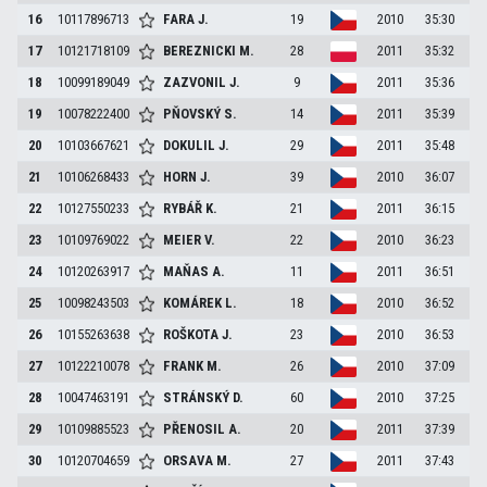
16
10117896713
FARA
J.
19
2010
35:30
17
10121718109
BEREZNICKI
M.
28
2011
35:32
18
10099189049
ZAZVONIL
J.
9
2011
35:36
19
10078222400
PŇOVSKÝ
S.
14
2011
35:39
20
10103667621
DOKULIL
J.
29
2011
35:48
21
10106268433
HORN
J.
39
2010
36:07
22
10127550233
RYBÁŘ
K.
21
2011
36:15
23
10109769022
MEIER
V.
22
2010
36:23
24
10120263917
MAŇAS
A.
11
2011
36:51
25
10098243503
KOMÁREK
L.
18
2010
36:52
26
10155263638
ROŠKOTA
J.
23
2010
36:53
27
10122210078
FRANK
M.
26
2010
37:09
28
10047463191
STRÁNSKÝ
D.
60
2010
37:25
29
10109885523
PŘENOSIL
A.
20
2011
37:39
30
10120704659
ORSAVA
M.
27
2011
37:43