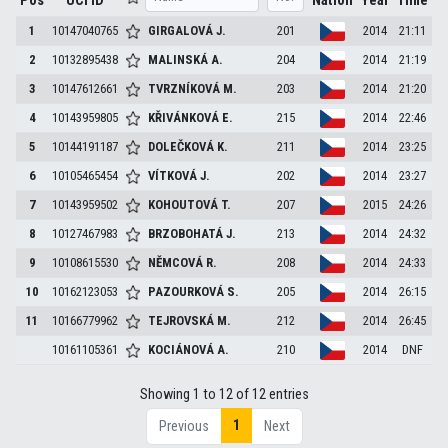
Pos
UCI ID
Nation
Year
Time
1
10147040765
GIRGALOVÁ
J.
201
2014
21:11
2
10132895438
MALINSKÁ
A.
204
2014
21:19
3
10147612661
TVRZNÍKOVÁ
M.
203
2014
21:20
4
10143959805
KŘIVÁNKOVÁ
E.
215
2014
22:46
5
10144191187
DOLEČKOVÁ
K.
211
2014
23:25
6
10105465454
VÍTKOVÁ
J.
202
2014
23:27
7
10143959502
KOHOUTOVÁ
T.
207
2015
24:26
8
10127467983
BRZOBOHATÁ
J.
213
2014
24:32
9
10108615530
NĚMCOVÁ
R.
208
2014
24:33
10
10162123053
PAZOURKOVÁ
S.
205
2014
26:15
11
10166779962
TEJROVSKÁ
M.
212
2014
26:45
10161105361
KOCIÁNOVÁ
A.
210
2014
DNF
Showing 1 to 12 of 12 entries
1
Previous
Next