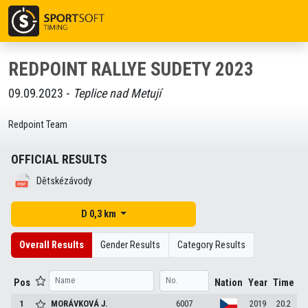
REDPOINT RALLYE SUDETY 2023
09.09.2023 -
Teplice nad Metují
Redpoint Team
OFFICIAL RESULTS
Dětskézávody
D 0,3 km
Overall Results
Gender Results
Category Results
Pos
Nation
Year
Time
1
MORÁVKOVÁ
J.
6007
2019
20.2