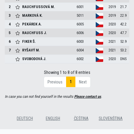
2
RAUCHFUSSOVÁ
M.
6001
2019
21.7
3
MARKOVÁ
K.
5011
2019
22.9
4
PEKÁREK
A.
6005
2020
42.2
5
RAUCHFUSS
J.
6006
2020
47.7
6
FIKER
Š.
6003
2021
52.9
7
RYŠAVÝ
M.
6004
2021
53.2
SVOBODOVÁ
J.
6002
2020
DNS
Showing 1 to 8 of 8 entries
1
Previous
Next
In case you can not find yourself in the results
Please contact us
.
DEUTSCH
ENGLISH
ČEŠTINA
SLOVENŠTINA