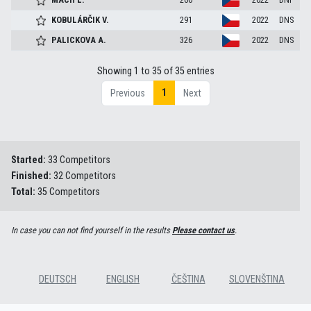
KOBULÁRČIK
V.
291
2022
DNS
PALICKOVA
A.
326
2022
DNS
Showing 1 to 35 of 35 entries
1
Previous
Next
Started:
33 Competitors
Finished:
32 Competitors
Total:
35 Competitors
In case you can not find yourself in the results
Please contact us
.
DEUTSCH
ENGLISH
ČEŠTINA
SLOVENŠTINA