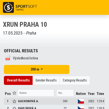
XRUN PRAHA 10
17.05.2025 -
Praha
OFFICIAL RESULTS
Výsledková listina
200 m
Overall Results
Gender Results
Category Results
Pos
Nation
Year
Time
1
GACHONOVÁ
A.
305
2022
1:29.4
2
HAVLÍKOVÁ
A.
22
2022
1:30.9