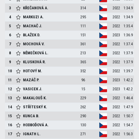
3
KŘEČANOVÁ
A.
314
2022
1:34.9
4
MARKUZI
A.
295
2022
1:34.9
5
MACHAČ
J.
111
2022
1:35.4
6
BLAŽEK
D.
151
2023
1:36.9
7
MOCHOVÁ
V.
361
2022
1:37.4
8
NĚMEČKOVÁ
L.
213
2022
1:37.9
9
KLUSKOVÁ
R.
365
2022
1:37.9
10
HOTOVÝ
M.
352
2022
1:39.7
11
MAZÁČ
P.
96
2023
1:42.2
12
VASICEK
J.
15
2023
1:42.2
13
MAKALOUŠ
K.
229
2022
1:46.4
14
STŘÍTESKÝ
K.
262
2022
1:47.9
15
KUNCA
B.
290
2022
1:50.7
16
HODBOĎOVÁ
A.
130
2022
1:54.7
17
IGNATH
L.
271
2022
1:56.3