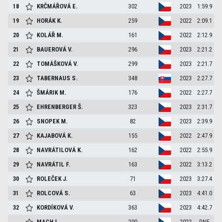
18
KRČMÁŘOVÁ
E.
302
2023
1:59.9
19
HORÁK
K.
259
2022
2:09.1
20
KOLÁŘ
M.
161
2022
2:12.9
21
BAUEROVÁ
V.
296
2023
2:21.2
22
TOMÁŠKOVÁ
V.
299
2023
2:21.7
23
TABERNAUS
S.
348
2023
2:27.7
24
ŠMÁRIK
M.
176
2022
2:27.7
25
EHRENBERGER
Š.
323
2023
2:31.7
26
SNOPEK
M.
82
2023
2:39.9
27
KAJABOVÁ
K.
155
2022
2:47.9
28
NAVRÁTILOVÁ
K.
162
2022
2:55.9
29
NAVRÁTIL
F.
163
2022
3:13.2
30
ROLEČEK
J.
71
2023
3:27.4
31
ROLCOVÁ
S.
63
2023
4:41.0
32
KORDÍKOVÁ
V.
363
2023
4:42.7
MACH
L.
200
2022
DNF