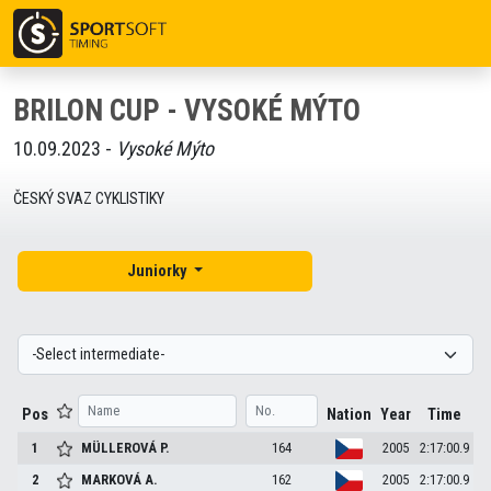
BRILON CUP - VYSOKÉ MÝTO
10.09.2023 -
Vysoké Mýto
ČESKÝ SVAZ CYKLISTIKY
Juniorky
Pos
Nation
Year
Time
1
MÜLLEROVÁ
P.
164
2005
2:17:00.9
2
MARKOVÁ
A.
162
2005
2:17:00.9