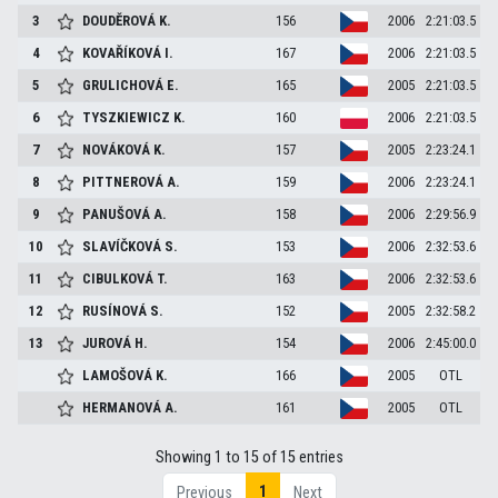
3
DOUDĚROVÁ
K.
156
2006
2:21:03.5
4
KOVAŘÍKOVÁ
I.
167
2006
2:21:03.5
5
GRULICHOVÁ
E.
165
2005
2:21:03.5
6
TYSZKIEWICZ
K.
160
2006
2:21:03.5
7
NOVÁKOVÁ
K.
157
2005
2:23:24.1
8
PITTNEROVÁ
A.
159
2006
2:23:24.1
9
PANUŠOVÁ
A.
158
2006
2:29:56.9
10
SLAVÍČKOVÁ
S.
153
2006
2:32:53.6
11
CIBULKOVÁ
T.
163
2006
2:32:53.6
12
RUSÍNOVÁ
S.
152
2005
2:32:58.2
13
JUROVÁ
H.
154
2006
2:45:00.0
LAMOŠOVÁ
K.
166
2005
OTL
HERMANOVÁ
A.
161
2005
OTL
Showing 1 to 15 of 15 entries
1
Previous
Next