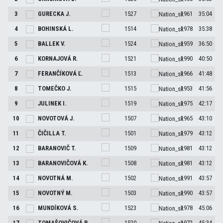
3
GURECKA
J.
1527
1961
35:04
4
BOHINSKÁ
L.
1514
1978
35:38
5
BALLEK
V.
1524
1959
36:50
6
KORNAJOVÁ
R.
1521
1990
40:50
7
FERANČÍKOVÁ
Ľ.
1513
1966
41:48
8
TOMEČKO
J.
1515
1953
41:56
9
JULINEK
I.
1519
1975
42:17
10
NOVOTOVÁ
J.
1507
1965
43:10
11
ČIČILLA
T.
1501
1979
43:12
12
BARANOVIČ
T.
1509
1981
43:12
13
BARANOVIČOVÁ
K.
1508
1981
43:12
14
NOVOTNÁ
M.
1502
1991
43:57
15
NOVOTNÝ
M.
1503
1990
43:57
16
MUNDÍKOVÁ
S.
1523
1978
45:06
17
TOMAŠOVIČOVÁ
R.
1520
1972
45:34