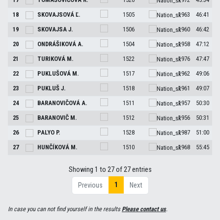
18
SKOVAJSOVÁ
Ľ.
1505
1963
46:41
19
SKOVAJSA
J.
1506
1960
46:42
20
ONDRÁŠIKOVÁ
A.
1504
1958
47:12
21
TURIKOVÁ
M.
1522
1976
47:47
22
PUKLUŠOVÁ
M.
1517
1962
49:06
23
PUKLUŠ
J.
1518
1961
49:07
24
BARANOVIČOVÁ
A.
1511
1957
50:30
25
BARANOVIČ
M.
1512
1956
50:31
26
PALYO
P.
1528
1987
51:00
27
HUNČÍKOVÁ
M.
1510
1968
55:45
Showing 1 to 27 of 27 entries
1
Previous
Next
In case you can not find yourself in the results
Please contact us
.