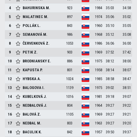
4
BAHURINSKA
M.
923
1984
35:03
34:58
5
MALATINEC
M.
897
1974
35:06
35:02
6
POLLÁK
L.
843
1960
35:10
35:05
7
SEMANOVÁ
M.
986
1968
35:12
35:08
8
ČERVENKOVÁ
Z.
1053
1986
36:06
36:00
9
PETIK
Z.
903
1969
37:52
37:42
10
BRODNIANSKY
E.
886
1975
38:12
38:00
11
KAPUSTA
P.
801
1958
38:14
38:07
12
HYBSKA
A.
1024
1985
38:58
38:47
13
BALOGOVA
I.
1139
1975
39:02
38:51
14
KUBELKOVÁ
J.
1016
1981
39:18
39:07
15
NEDBALOVÁ
J.
804
1964
39:27
39:22
16
BALOVÁ
Z.
1105
1969
39:27
39:21
17
NEDBAL
M.
803
1963
39:27
39:20
18
BACULIK
K.
842
1957
39:50
39:37