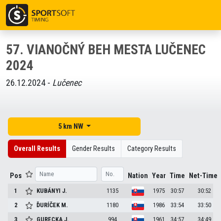
57. VIANOČNÝ BEH MESTA LUČENEC
2024
26.12.2024 -
Lučenec
5 km NW
Overall Results
Gender Results
Category Results
Pos
Nation
Year
Time
Net-Time
1
KUBÁNYI
J.
1135
1975
30:57
30:52
2
ĎURÍČEK
M.
1180
1986
33:54
33:50
3
GURECKA
J.
994
1961
34:57
34:49