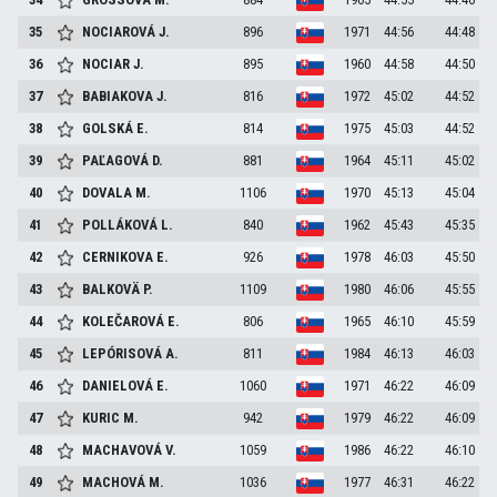
35
NOCIAROVÁ
J.
896
1971
44:56
44:48
36
NOCIAR
J.
895
1960
44:58
44:50
37
BABIAKOVA
J.
816
1972
45:02
44:52
38
GOLSKÁ
E.
814
1975
45:03
44:52
39
PAĽAGOVÁ
D.
881
1964
45:11
45:02
40
DOVALA
M.
1106
1970
45:13
45:04
41
POLLÁKOVÁ
L.
840
1962
45:43
45:35
42
CERNIKOVA
E.
926
1978
46:03
45:50
43
BALKOVÄ
P.
1109
1980
46:06
45:55
44
KOLEČAROVÁ
E.
806
1965
46:10
45:59
45
LEPÓRISOVÁ
A.
811
1984
46:13
46:03
46
DANIELOVÁ
E.
1060
1971
46:22
46:09
47
KURIC
M.
942
1979
46:22
46:09
48
MACHAVOVÁ
V.
1059
1986
46:22
46:10
49
MACHOVÁ
M.
1036
1977
46:31
46:22