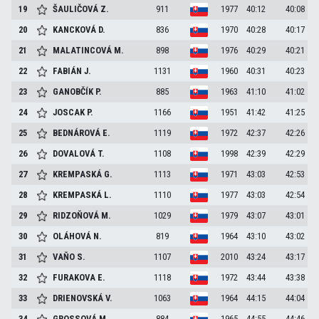
19
ŠAULIČOVÁ
Z.
911
1977
40:12
40:08
20
KANCKOVÁ
D.
836
1970
40:28
40:17
21
MALATINCOVÁ
M.
898
1976
40:29
40:21
22
FABIÁN
J.
1131
1960
40:31
40:23
23
GANOBČÍK
P.
885
1963
41:10
41:02
24
JOSCAK
P.
1166
1951
41:42
41:25
25
BEDNÁROVÁ
E.
1119
1972
42:37
42:26
26
DOVALOVÁ
T.
1108
1998
42:39
42:29
27
KREMPASKÁ
G.
1113
1971
43:03
42:53
28
KREMPASKÁ
L.
1110
1977
43:03
42:54
29
RIDZOŇOVÁ
M.
1029
1979
43:07
43:01
30
OLÁHOVÁ
N.
819
1964
43:10
43:02
31
VAŇO
S.
1107
2010
43:24
43:17
32
FURAKOVA
E.
1118
1972
43:44
43:38
33
DRIENOVSKÁ
V.
1063
1964
44:15
44:04
34
GROSSOVÁ
M.
884
1965
44:55
44:46