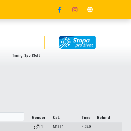
Timing:
SportSoft
Gender
Cat.
Time
Behind
| 1
M12 | 1
4:55.0