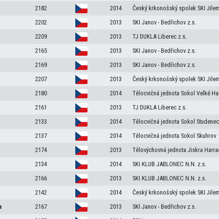
2182
2014
Český krkonošský spolek SKI Jile
2202
2013
SKI Janov - Bedřichov z.s.
n
2209
2013
TJ DUKLA Liberec z.s.
2165
2013
SKI Janov - Bedřichov z.s.
2169
2013
SKI Janov - Bedřichov z.s.
2207
2013
Český krkonošský spolek SKI Jile
2180
2014
Tělocvičná jednota Sokol Velké Ha
2161
2013
TJ DUKLA Liberec z.s.
2133
2014
Tělocvičná jednota Sokol Studenec
2137
2014
Tělocvičná jednota Sokol Skuhrov
2174
2013
Tělovýchovná jednota Jiskra Harra
2134
2014
SKI KLUB JABLONEC N.N. z.s.
2166
2013
SKI KLUB JABLONEC N.N. z.s.
2142
2014
Český krkonošský spolek SKI Jile
a
2167
2013
SKI Janov - Bedřichov z.s.