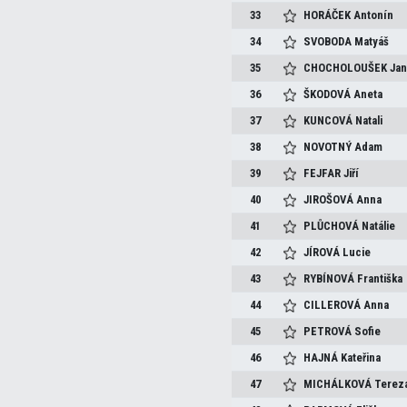
33
HORÁČEK
Antonín
34
SVOBODA
Matyáš
35
CHOCHOLOUŠEK
Ja
36
ŠKODOVÁ
Aneta
37
KUNCOVÁ
Natali
38
NOVOTNÝ
Adam
39
FEJFAR
Jiří
40
JIROŠOVÁ
Anna
41
PLŮCHOVÁ
Natálie
42
JÍROVÁ
Lucie
43
RYBÍNOVÁ
Františka
44
CILLEROVÁ
Anna
45
PETROVÁ
Sofie
46
HAJNÁ
Kateřina
47
MICHÁLKOVÁ
Terez