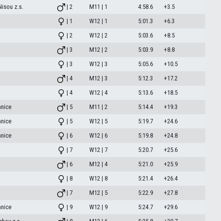
isou z.s.
| 2
M11 | 1
4:58.6
+3.5
| 1
W12 | 1
5:01.3
+6.3
| 2
W12 | 2
5:03.6
+8.5
| 3
M12 | 2
5:03.9
+8.8
| 3
W12 | 3
5:05.6
+10.5
| 4
M12 | 3
5:12.3
+17.2
| 4
W12 | 4
5:13.6
+18.5
mnice
| 5
M11 | 2
5:14.4
+19.3
mnice
| 5
W12 | 5
5:19.7
+24.6
mnice
| 6
W12 | 6
5:19.8
+24.8
| 7
W12 | 7
5:20.7
+25.6
| 6
M12 | 4
5:21.0
+25.9
| 8
W12 | 8
5:21.4
+26.4
| 7
M12 | 5
5:22.9
+27.8
mnice
| 9
W12 | 9
5:24.7
+29.6