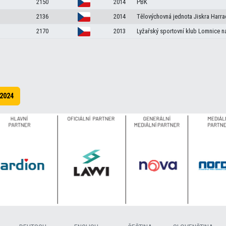
2150
2014
PBK
2136
2014
Tělovýchovná jednota Jiskra Harra
2170
2013
Lyžařský sportovní klub Lomnice n
2024