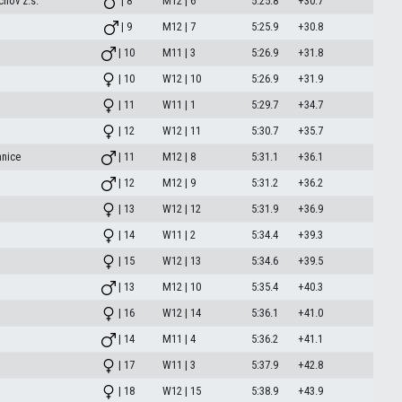
chov z.s.
| 8
M12 | 6
5:25.8
+30.7
| 9
M12 | 7
5:25.9
+30.8
| 10
M11 | 3
5:26.9
+31.8
| 10
W12 | 10
5:26.9
+31.9
| 11
W11 | 1
5:29.7
+34.7
| 12
W12 | 11
5:30.7
+35.7
mnice
| 11
M12 | 8
5:31.1
+36.1
| 12
M12 | 9
5:31.2
+36.2
| 13
W12 | 12
5:31.9
+36.9
| 14
W11 | 2
5:34.4
+39.3
| 15
W12 | 13
5:34.6
+39.5
| 13
M12 | 10
5:35.4
+40.3
| 16
W12 | 14
5:36.1
+41.0
| 14
M11 | 4
5:36.2
+41.1
| 17
W11 | 3
5:37.9
+42.8
| 18
W12 | 15
5:38.9
+43.9