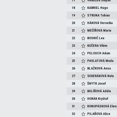
17
VANĚČEK
Štěpán
18
KABRIEL
Hugo
19
STRUNA
Tobias
20
HÁKOVÁ
Veronika
21
MEČÍŘOVÁ
Marie
22
BOSNIČ
Lea
23
KUČERA
Vilém
24
PELOUCH
Adam
25
PAVLATOVÁ
Meda
26
BLAŽKOVÁ
Anna
27
SEKERÁKOVÁ
Nela
28
ŠNYTR
Josef
29
BULÍŘOVÁ
Adéla
30
HORÁK
Kryštof
31
KONOPÁSKOVÁ
Elen
32
PILAŘOVÁ
Alice