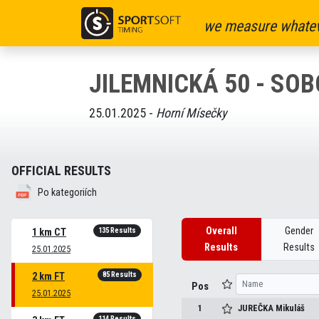
we measure whatev
JILEMNICKÁ 50 - SO
25.01.2025 -
Horní Mísečky
OFFICIAL RESULTS
Po kategoriích
Overall
Gender
135 Results
1 km CT
Results
Results
25.01.2025
85 Results
2 km FT
Pos
25.01.2025
1
JUREČKA
Mikuláš
114 Results