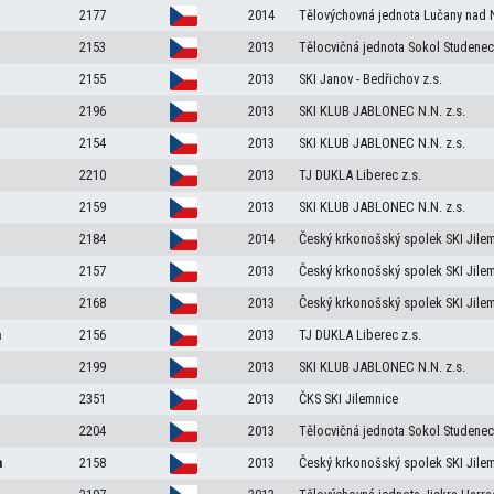
2177
2014
Tělovýchovná jednota Lučany nad N
2153
2013
Tělocvičná jednota Sokol Studenec
2155
2013
SKI Janov - Bedřichov z.s.
2196
2013
SKI KLUB JABLONEC N.N. z.s.
2154
2013
SKI KLUB JABLONEC N.N. z.s.
2210
2013
TJ DUKLA Liberec z.s.
2159
2013
SKI KLUB JABLONEC N.N. z.s.
2184
2014
Český krkonošský spolek SKI Jile
2157
2013
Český krkonošský spolek SKI Jile
2168
2013
Český krkonošský spolek SKI Jile
a
2156
2013
TJ DUKLA Liberec z.s.
2199
2013
SKI KLUB JABLONEC N.N. z.s.
2351
2013
ČKS SKI Jilemnice
2204
2013
Tělocvičná jednota Sokol Studenec
a
2158
2013
Český krkonošský spolek SKI Jile