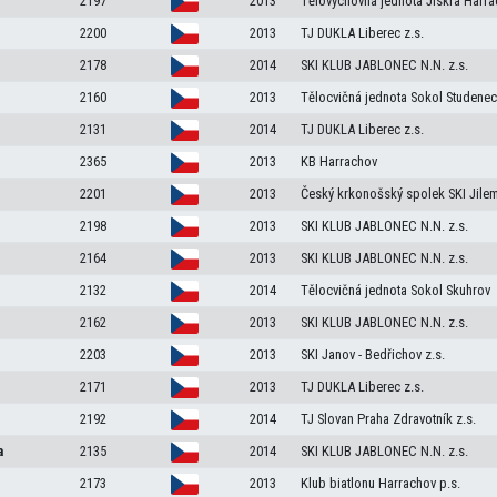
2197
2013
Tělovýchovná jednota Jiskra Harra
2200
2013
TJ DUKLA Liberec z.s.
2178
2014
SKI KLUB JABLONEC N.N. z.s.
2160
2013
Tělocvičná jednota Sokol Studenec
2131
2014
TJ DUKLA Liberec z.s.
2365
2013
KB Harrachov
2201
2013
Český krkonošský spolek SKI Jile
2198
2013
SKI KLUB JABLONEC N.N. z.s.
2164
2013
SKI KLUB JABLONEC N.N. z.s.
2132
2014
Tělocvičná jednota Sokol Skuhrov
2162
2013
SKI KLUB JABLONEC N.N. z.s.
2203
2013
SKI Janov - Bedřichov z.s.
2171
2013
TJ DUKLA Liberec z.s.
2192
2014
TJ Slovan Praha Zdravotník z.s.
a
2135
2014
SKI KLUB JABLONEC N.N. z.s.
2173
2013
Klub biatlonu Harrachov p.s.