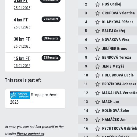
3 km FT
2
PUŠ
Ondřej
25.01.2025
3
GROFOVÁ
Valentina
21 Results
4 km FT
4
KLAPKOVÁ
Růžena
25.01.2025
5
BALEJ
Ondřej
78 Results
30 km FT
6
NOVÁKOVÁ
Věra
25.01.2025
7
JELÍNEK
Bruno
8
BENDOVÁ
Tereza
53 Results
15 km FT
25.01.2025
9
JERIE
Matyáš
10
HOLUBCOVÁ
Lucie
This race is part of:
11
BROŽÍKOVÁ
Johanka
12
MAGÁLOVÁ
Veronik
Stopa pro život
13
MACH
Jan
2025
14
KOLÍNOVÁ
Žofie
15
HAMÁČEK
Jan
In case you can not find yourself in the
16
RYCHTROVÁ
Gabriel
results
Please contact us
.