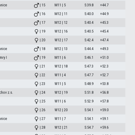
mnice
| 15
M11 | 5
5:39.8
+44.7
| 16
M12 | 11
5:40.0
+44.9
| 17
M12 | 12
5:40.4
+45.3
| 19
W12 | 16
5:40.5
+45.4
| 20
W12 | 17
5:42.4
+47.4
mnice
| 18
M12 | 13
5:44.4
+49.3
mry I
| 19
M11 | 6
5:46.1
+51.0
| 21
W12 | 18
5:47.3
+52.3
| 22
W11 | 4
5:47.7
+52.7
| 23
W11 | 5
5:48.9
+53.8
chov z.s.
| 24
W12 | 19
5:51.8
+56.8
| 25
W11 | 6
5:52.9
+57.8
| 26
W12 | 20
5:54.1
+59.0
mnice
| 27
W11 | 7
5:54.1
+59.1
| 28
W12 | 21
5:54.7
+59.6