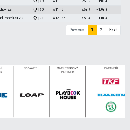
| 29
W11 | 8
5:55.5
+1:00.4
chov z.s.
| 30
W11 | 9
5:58.9
+1:03.8
ad Popelkou z.s.
| 31
W12 | 22
5:59.3
+1:04.3
1
Previous
2
Next