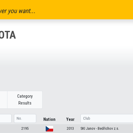
er you want...
BOTA
Category
Results
Nation
Year
2195
2013
SKI Janov - Bedřichov z.s.