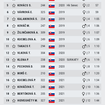
5
KOVÁCS
S.
244
2020
Hk Senec
| 2
57
6
VÁVROVÁ
E.
325
2019
| 3
59
7
KALANINOVÁ
S.
234
2019
| 4
1:05
8
KOVÁČ
M.
247
2019
| 4
1:06
9
ŽILINČANOVÁ
A.
309
2019
| 5
1:07
10
KUCBELOVA
A.
249
2019
| 6
1:09
11
TAKACS
F.
294
2019
| 5
1:10
12
VLKOVÁ
T.
304
2020
| 7
1:18
13
KLENA
P.
238
2020
SURIKATY
| 6
1:19
14
PECHOVÁ
D.
308
2020
| 8
1:19
15
BORŠ
C.
210
2020
| 7
1:20
16
KUCBELOVÁ
P.
322
2021
| 9
1:34
17
KOVÁČOVÁ
T.
248
2021
| 10
1:36
18
BERTÓKOVÁ
S.
205
2021
| 11
1:36
19
HIDVEGHÉTY
M.
327
2021
| 12
1:44