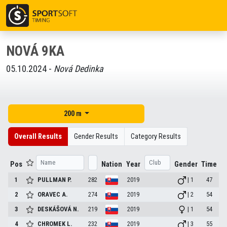
NOVÁ 9KA
05.10.2024 -
Nová Dedinka
200 m
Overall Results
Gender Results
Category Results
Pos
Nation
Year
Gender
Time
1
PULLMAN
P.
282
2019
| 1
47
2
ORAVEC
A.
274
2019
| 2
54
3
DESKÁŠOVÁ
N.
219
2019
| 1
54
4
CHROMEK
L.
232
2019
| 3
55