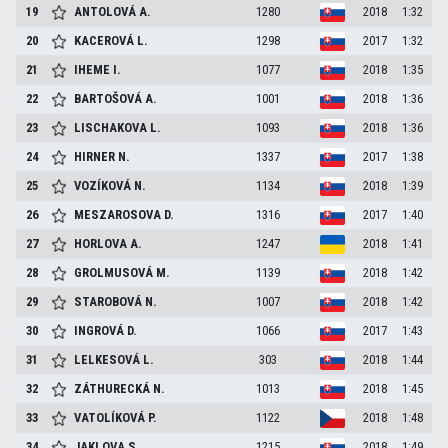
19
ANTOLOVÁ
A.
1280
2018
1:32
20
KACEROVÁ
L.
1298
2017
1:32
21
IHEME
I.
1077
2018
1:35
22
BARTOŠOVÁ
A.
1001
2018
1:36
23
LISCHAKOVA
L.
1093
2018
1:36
24
HIRNER
N.
1337
2017
1:38
25
VOZÍKOVÁ
N.
1134
2018
1:39
26
MESZAROSOVA
D.
1316
2017
1:40
27
HORLOVA
A.
1247
2018
1:41
28
GROLMUSOVÁ
M.
1139
2018
1:42
29
STAROBOVÁ
N.
1007
2018
1:42
30
INGROVÁ
D.
1066
2017
1:43
31
LELKESOVÁ
L.
303
2018
1:44
32
ZÁTHURECKÁ
N.
1013
2018
1:45
33
VATOLÍKOVÁ
P.
1122
2018
1:48
34
JAKLOVA
S.
1215
2018
1:49