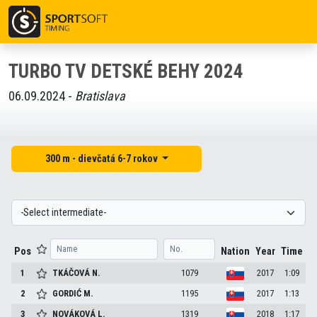
TURBO TV DETSKÉ BEHY 2024
06.09.2024 -
Bratislava
300 m - dievčatá 6-7 rokov
Pos
Nation
Year
Time
1
TKÁČOVÁ
N.
1079
2017
1:09
2
GORDIĆ
M.
1195
2017
1:13
3
NOVÁKOVÁ
L.
1319
2018
1:17