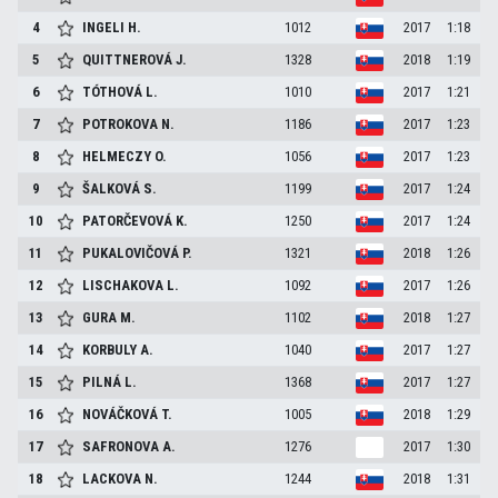
4
INGELI
H.
1012
2017
1:18
5
QUITTNEROVÁ
J.
1328
2018
1:19
6
TÓTHOVÁ
L.
1010
2017
1:21
7
POTROKOVA
N.
1186
2017
1:23
8
HELMECZY
O.
1056
2017
1:23
9
ŠALKOVÁ
S.
1199
2017
1:24
10
PATORČEVOVÁ
K.
1250
2017
1:24
11
PUKALOVIČOVÁ
P.
1321
2018
1:26
12
LISCHAKOVA
L.
1092
2017
1:26
13
GURA
M.
1102
2018
1:27
14
KORBULY
A.
1040
2017
1:27
15
PILNÁ
L.
1368
2017
1:27
16
NOVÁČKOVÁ
T.
1005
2018
1:29
17
SAFRONOVA
A.
1276
2017
1:30
18
LACKOVA
N.
1244
2018
1:31