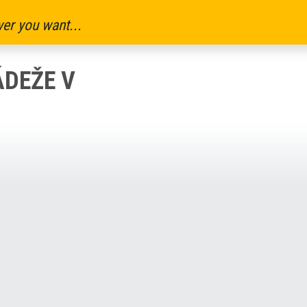
er you want...
ÁDEŽE V