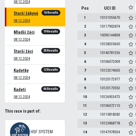
08.12.2024
Pos
UCI ID
16 Results
Starší žákyně
1
10131055670
08.12.2024
2
10117902874
19 Results
Mladší žáci
3
10093144838
08.12.2024
4
10128335630
35 Results
Starší žáci
5
10140781336
08.12.2024
6
10106072009
12 Results
Kadetky
7
10125374605
08.12.2024
8
10120172977
9
10120170553
46 Results
Kadeti
08.12.2024
10
10126933473
11
10106072110
This race is part of:
12
10115818283
13
10123868778
HSF SYSTEM
14
10147978534