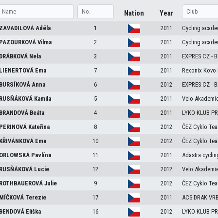
Nation
Year
ZAVADILOVÁ
Adéla
1
2011
Cycling acade
PAZOURKOVÁ
Vilma
2
2011
Cycling acade
DRÁBKOVÁ
Nela
3
2011
EXPRES CZ - 
LIENERTOVÁ
Ema
7
2011
Rexonix Kovo 
BURSÍKOVÁ
Anna
6
2012
EXPRES CZ - 
RUSŇÁKOVÁ
Kamila
5
2011
Velo Akademi
BRANDOVÁ
Beáta
4
2011
LYKO KLUB PR
PERINOVÁ
Kateřina
8
2012
ČEZ Cyklo Te
KŘIVÁNKOVÁ
Ema
10
2012
ČEZ Cyklo Te
ORLOWSKÁ
Pavlína
11
2011
Adastra cyclin
RUSŇÁKOVÁ
Lucie
12
2012
Velo Akademi
ROTHBAUEROVÁ
Julie
9
2012
ČEZ Cyklo Te
MÍČKOVÁ
Terezie
17
2011
ACS DRAK VR
BENDOVÁ
Eliška
16
2012
LYKO KLUB PR