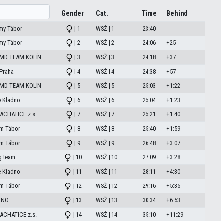
Gender
Cat.
Time
Behind
my Tábor
| 1
WSŽ | 1
23:40
my Tábor
| 2
WSŽ | 2
24:06
+25
BMD TEAM KOLÍN
| 3
WSŽ | 3
24:18
+37
Praha
| 4
WSŽ | 4
24:38
+57
BMD TEAM KOLÍN
| 5
WSŽ | 5
25:03
+1:22
e Kladno
| 6
WSŽ | 6
25:04
+1:23
ACHATICE z.s.
| 7
WSŽ | 7
25:21
+1:40
am Tábor
| 8
WSŽ | 8
25:40
+1:59
am Tábor
| 9
WSŽ | 9
26:48
+3:07
g team
| 10
WSŽ | 10
27:09
+3:28
e Kladno
| 11
WSŽ | 11
28:11
+4:30
am Tábor
| 12
WSŽ | 12
29:16
+5:35
BNO
| 13
WSŽ | 13
30:34
+6:53
ACHATICE z.s.
| 14
WSŽ | 14
35:10
+11:29