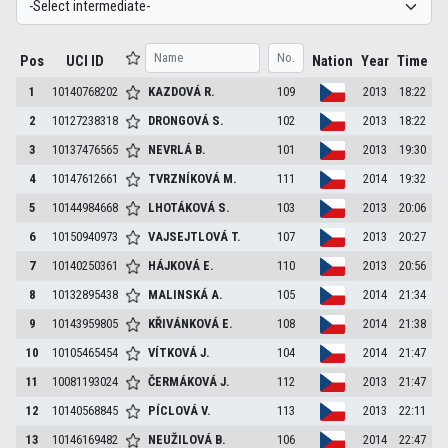
Pos
UCI ID
Nation
Year
Time
1
10140768202
KAZDOVÁ
R.
109
2013
18:22
2
10127238318
DRONGOVÁ
S.
102
2013
18:22
3
10137476565
NEVRLÁ
B.
101
2013
19:30
4
10147612661
TVRZNÍKOVÁ
M.
111
2014
19:32
5
10144984668
LHOTÁKOVÁ
S.
103
2013
20:06
6
10150940973
VAJSEJTLOVÁ
T.
107
2013
20:27
7
10140250361
HÁJKOVÁ
E.
110
2013
20:56
8
10132895438
MALINSKÁ
A.
105
2014
21:34
9
10143959805
KŘIVÁNKOVÁ
E.
108
2014
21:38
10
10105465454
VÍTKOVÁ
J.
104
2014
21:47
11
10081193024
ČERMÁKOVÁ
J.
112
2013
21:47
12
10140568845
PÍCLOVÁ
V.
113
2013
22:11
13
10146169482
NEUŽILOVÁ
B.
106
2014
22:47