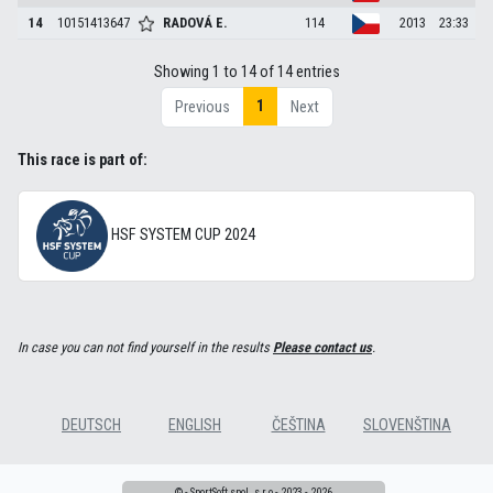
14
10151413647
RADOVÁ
E.
114
2013
23:33
Showing 1 to 14 of 14 entries
1
Previous
Next
This race is part of:
HSF SYSTEM CUP 2024
In case you can not find yourself in the results
Please contact us
.
DEUTSCH
ENGLISH
ČEŠTINA
SLOVENŠTINA
© - SportSoft spol. s r.o - 2023 - 2026