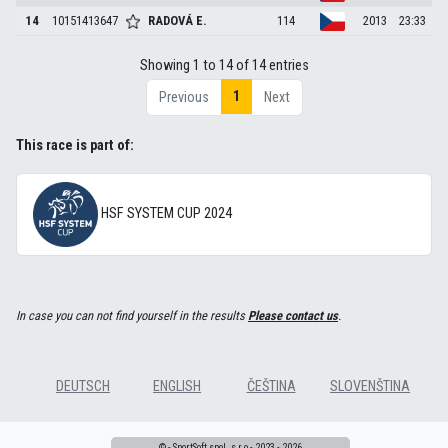
14
10151413647
RADOVÁ
E.
114
2013
23:33
Showing 1 to 14 of 14 entries
1
Previous
Next
This race is part of:
HSF SYSTEM CUP 2024
In case you can not find yourself in the results
Please contact us
.
DEUTSCH
ENGLISH
ČEŠTINA
SLOVENŠTINA
© - SportSoft spol. s r.o - 2023 - 2026