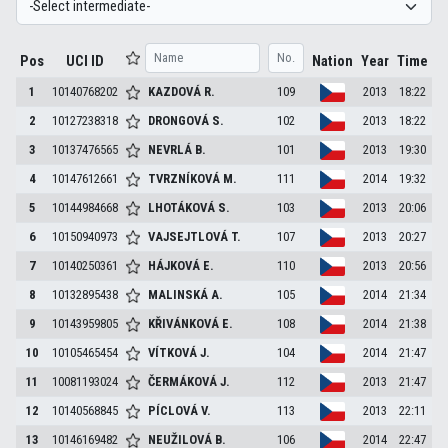
Pos
UCI ID
Nation
Year
Time
1
10140768202
KAZDOVÁ
R.
109
2013
18:22
2
10127238318
DRONGOVÁ
S.
102
2013
18:22
3
10137476565
NEVRLÁ
B.
101
2013
19:30
4
10147612661
TVRZNÍKOVÁ
M.
111
2014
19:32
5
10144984668
LHOTÁKOVÁ
S.
103
2013
20:06
6
10150940973
VAJSEJTLOVÁ
T.
107
2013
20:27
7
10140250361
HÁJKOVÁ
E.
110
2013
20:56
8
10132895438
MALINSKÁ
A.
105
2014
21:34
9
10143959805
KŘIVÁNKOVÁ
E.
108
2014
21:38
10
10105465454
VÍTKOVÁ
J.
104
2014
21:47
11
10081193024
ČERMÁKOVÁ
J.
112
2013
21:47
12
10140568845
PÍCLOVÁ
V.
113
2013
22:11
13
10146169482
NEUŽILOVÁ
B.
106
2014
22:47