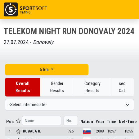
TELEKOM NIGHT RUN DONOVALY 2024
27.07.2024 -
Donovaly
5 km
Overall
Gender
Category
sec.
Results
Results
Results
Cat.
Pos
Nation
Year
Time
Net-Time
1
KUBALA
R.
725
2008
18:57
18:55