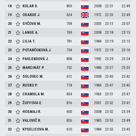
18
KOLAR
S.
805
2008
22:51
22:49
19
OSAKUE
J.
624
1972
22:53
22:49
20
SYČOVÁ
M.
704
2003
23:13
23:07
21
LANGE
A.
769
2008
23:18
23:15
22
LILIA
T.
781
1984
23:19
23:15
23
POTANČOKOVÁ
J.
754
1972
23:19
23:16
24
PAVLENDOVÁ
J.
808
1992
23:29
23:24
25
MARCINÁT
P.
752
1986
23:37
23:33
26
SÚLOVEC
M.
612
2008
23:45
23:42
27
RUSKO
P.
718
1984
23:47
23:43
28
CHAMULA
M.
834
1963
23:51
23:47
29
ŽUFFOVA
E.
816
2001
23:52
23:41
30
HOSMAJ
R.
600
2008
23:52
23:39
31
VALOVIČ
R.
826
1985
23:53
23:49
32
KYSELICOVA
M.
610
1984
23:53
23:45