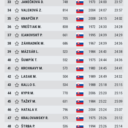
33
JANEČKOVÁ
D.
748
1973
24:00
23:57
34
VALEKOVÁ
Z.
814
2004
24:07
23:57
35
KNAPČÍK
P.
705
2008
24:15
24:02
36
VREŠTIAK
M.
838
1972
24:30
24:28
37
IĽANOVSKÝ
P.
661
1995
24:39
24:29
38
ZÁHRADNÍK
M.
686
1967
24:39
24:36
39
MÁZSÁR
L.
523
1984
24:43
24:38
40
ŠUMPÍK
T.
552
1975
24:44
24:36
41
KRCHNAVY
M.
573
1983
24:45
24:41
42
LASAK
M.
504
1989
24:49
24:32
43
KALLO
S.
534
1988
25:18
25:15
44
KYPR
M.
770
2006
25:20
25:15
45
ŤAŽKÝ
M.
631
1984
25:22
25:09
46
HATALA
V.
796
2004
25:24
25:07
47
KRALOVANSKY
R.
575
1975
25:26
25:12
48
ŠTRBA
P.
536
1994
25:26
25:14