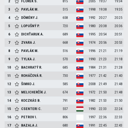
2
FLOREK
S.
815
2005
19:37
19:34
3
PAVLÁK
M.
515
1998
19:38
19:35
4
DÖMÉNY
J.
658
1992
20:27
20:25
5
LOPUŠNÝ
P.
720
1980
20:38
20:36
6
DICHŤARUK
A.
689
1995
20:54
20:51
7
ZVARA
J.
668
1974
20:56
20:53
8
PAVLÁK
M.
516
1996
21:21
21:19
9
TYLKA
J.
570
1990
21:23
21:18
10
BACHRATÝ
R.
685
1984
21:31
21:28
11
ROHÁČOVÁ
R.
730
1977
21:42
21:40
12
ŠIMKO
J.
585
2008
21:49
21:48
13
MELICHERČÍK
J.
674
1972
21:50
21:48
14
KOCZKÁS
B.
791
1982
21:53
21:50
15
CSENTERI
C.
557
1990
22:33
22:24
16
PETROV
I.
806
1997
22:36
22:33
17
BAZALA
J.
680
1991
22:45
22:43