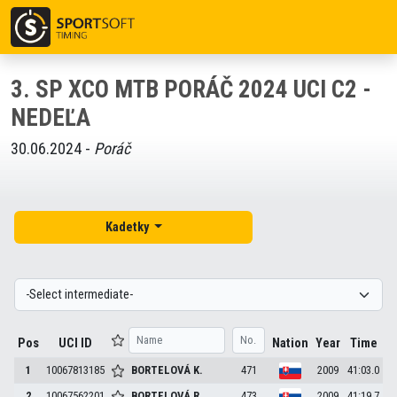
3. SP XCO MTB PORÁČ 2024 UCI C2 -
NEDEĽA
30.06.2024 -
Poráč
Kadetky
Pos
UCI ID
Nation
Year
Time
1
10067813185
BORTELOVÁ
K.
471
2009
41:03.0
2
10067562201
BORTELOVÁ
R.
473
2009
41:19.7