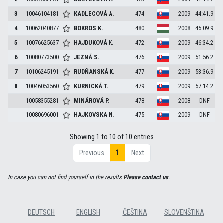
3
10046104181
KADLECOVÁ
A.
474
2009
44:41.9
4
10062040877
BOKROS
K.
480
2008
45:09.9
5
10076625637
HAJDUKOVÁ
K.
472
2009
46:34.2
6
10080773500
JEZNÁ
S.
476
2009
51:56.2
7
10106245191
RUDŇANSKÁ
K.
477
2009
53:36.9
8
10046053560
KURNICKÁ
T.
479
2009
57:14.2
10058355281
MINÁROVÁ
P.
478
2008
DNF
10080696001
HAJKOVSKA
N.
475
2009
DNF
Showing 1 to 10 of 10 entries
1
Previous
Next
In case you can not find yourself in the results
Please contact us
.
DEUTSCH
ENGLISH
ČEŠTINA
SLOVENŠTINA