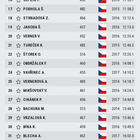
17
PODHOLA
Š.
482
2015
11:58.2
18
STRNADOVÁ
Z.
466
2016
12:12.6
19
JAHODA
Š.
457
2016
12:15.0
20
VERNER
V.
452
2016
12:35.4
21
TUREČEK
K.
483
2015
12:46.3
22
ŠTOREK
O.
516
2017
13:26.1
23
OBDRŽÁLEK
F.
460
2016
14:08.1
24
VAVŘINEC
A.
455
2017
14:10.2
25
VERNEROVÁ
A.
485
2014
14:18.7
26
MIKŠOVSKÝ
V.
461
2016
14:24.1
27
CIKÁNEK
P.
456
2017
14:44.8
28
BACHURA
M.
515
2014
15:44.5
29
VRZALOVÁ
K.
467
2016
15:46.6
30
BÍNA
K.
459
2016
15:49.5
31
BLECHA
A.
462
2017
16:03.0