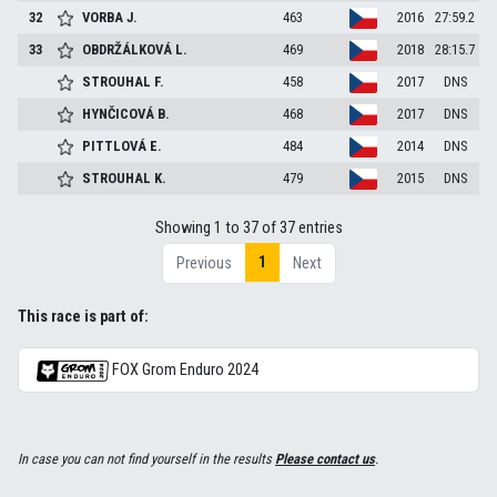
32
VORBA
J.
463
2016
27:59.2
33
OBDRŽÁLKOVÁ
L.
469
2018
28:15.7
STROUHAL
F.
458
2017
DNS
HYNČICOVÁ
B.
468
2017
DNS
PITTLOVÁ
E.
484
2014
DNS
STROUHAL
K.
479
2015
DNS
Showing 1 to 37 of 37 entries
1
Previous
Next
This race is part of:
FOX Grom Enduro 2024
In case you can not find yourself in the results
Please contact us
.