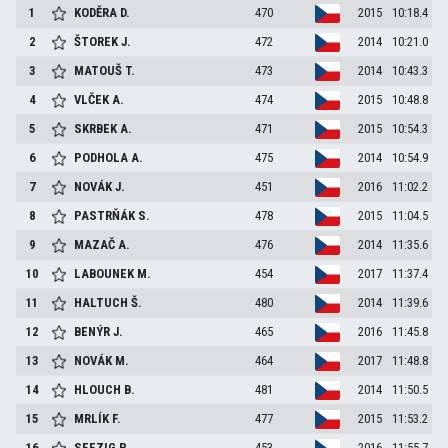
1
KODĚRA
D.
470
2015
10:18.4
2
ŠTOREK
J.
472
2014
10:21.0
3
MATOUŠ
T.
473
2014
10:43.3
4
VLČEK
A.
474
2015
10:48.8
5
SKRBEK
A.
471
2015
10:54.3
6
PODHOLA
A.
475
2014
10:54.9
7
NOVÁK
J.
451
2016
11:02.2
8
PASTRŇÁK
S.
478
2015
11:04.5
9
MAZAČ
A.
476
2014
11:35.6
10
LABOUNEK
M.
454
2017
11:37.4
11
HALTUCH
Š.
480
2014
11:39.6
12
BENÝR
J.
465
2016
11:45.8
13
NOVÁK
M.
464
2017
11:48.8
14
HLOUCH
B.
481
2014
11:50.5
15
MRLÍK
F.
477
2015
11:53.2
16
SEFZIG
P.
453
2016
11:55.7