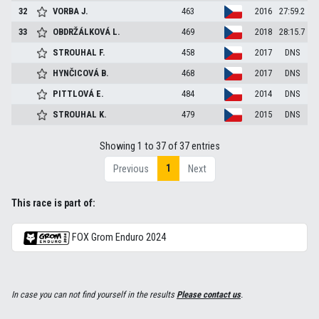
32
VORBA
J.
463
2016
27:59.2
33
OBDRŽÁLKOVÁ
L.
469
2018
28:15.7
STROUHAL
F.
458
2017
DNS
HYNČICOVÁ
B.
468
2017
DNS
PITTLOVÁ
E.
484
2014
DNS
STROUHAL
K.
479
2015
DNS
Showing 1 to 37 of 37 entries
1
Previous
Next
This race is part of:
FOX Grom Enduro 2024
In case you can not find yourself in the results
Please contact us
.