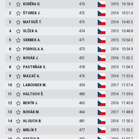
1
KODĚRA
D.
470
2015
10:18.4
2
ŠTOREK
J.
472
2014
10:21.0
3
MATOUŠ
T.
473
2014
10:43.3
4
VLČEK
A.
474
2015
10:48.8
5
SKRBEK
A.
471
2015
10:54.3
6
PODHOLA
A.
475
2014
10:54.9
7
NOVÁK
J.
451
2016
11:02.2
8
PASTRŇÁK
S.
478
2015
11:04.5
9
MAZAČ
A.
476
2014
11:35.6
10
LABOUNEK
M.
454
2017
11:37.4
11
HALTUCH
Š.
480
2014
11:39.6
12
BENÝR
J.
465
2016
11:45.8
13
NOVÁK
M.
464
2017
11:48.8
14
HLOUCH
B.
481
2014
11:50.5
15
MRLÍK
F.
477
2015
11:53.2
16
SEFZIG
P.
453
2016
11:55.7