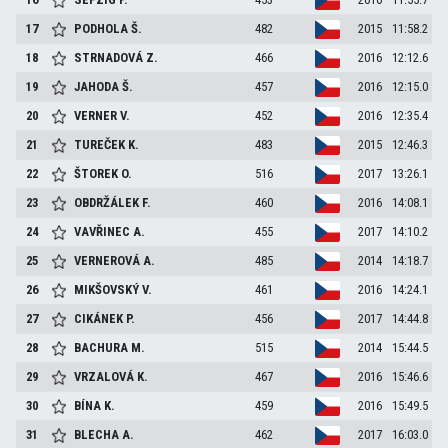
17
PODHOLA
Š.
482
2015
11:58.2
18
STRNADOVÁ
Z.
466
2016
12:12.6
19
JAHODA
Š.
457
2016
12:15.0
20
VERNER
V.
452
2016
12:35.4
21
TUREČEK
K.
483
2015
12:46.3
22
ŠTOREK
O.
516
2017
13:26.1
23
OBDRŽÁLEK
F.
460
2016
14:08.1
24
VAVŘINEC
A.
455
2017
14:10.2
25
VERNEROVÁ
A.
485
2014
14:18.7
26
MIKŠOVSKÝ
V.
461
2016
14:24.1
27
CIKÁNEK
P.
456
2017
14:44.8
28
BACHURA
M.
515
2014
15:44.5
29
VRZALOVÁ
K.
467
2016
15:46.6
30
BÍNA
K.
459
2016
15:49.5
31
BLECHA
A.
462
2017
16:03.0