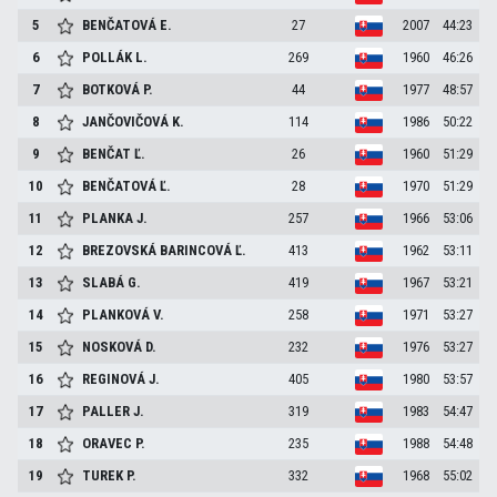
5
BENČATOVÁ
E.
27
2007
44:23
6
POLLÁK
L.
269
1960
46:26
7
BOTKOVÁ
P.
44
1977
48:57
8
JANČOVIČOVÁ
K.
114
1986
50:22
9
BENČAT
Ľ.
26
1960
51:29
10
BENČATOVÁ
Ľ.
28
1970
51:29
11
PLANKA
J.
257
1966
53:06
12
BREZOVSKÁ BARINCOVÁ
Ľ.
413
1962
53:11
13
SLABÁ
G.
419
1967
53:21
14
PLANKOVÁ
V.
258
1971
53:27
15
NOSKOVÁ
D.
232
1976
53:27
16
REGINOVÁ
J.
405
1980
53:57
17
PALLER
J.
319
1983
54:47
18
ORAVEC
P.
235
1988
54:48
19
TUREK
P.
332
1968
55:02