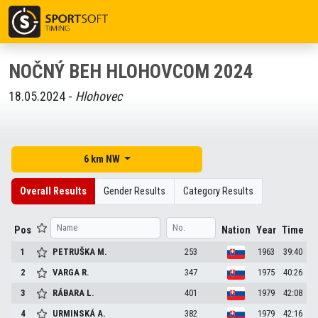
NOČNÝ BEH HLOHOVCOM 2024
18.05.2024 -
Hlohovec
6 km NW
Overall Results
Gender Results
Category Results
Pos
Nation
Year
Time
1
PETRUŠKA
M.
253
1963
39:40
2
VARGA
R.
347
1975
40:26
3
RÁBARA
L.
401
1979
42:08
4
URMINSKÁ
A.
382
1979
42:16