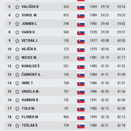
5
VALIČEK
R.
530
1969
39:18
39:16
6
SOKOL
M.
810
1989
39:23
39:20
7
JOMBÍK
Ľ.
298
1983
39:44
39:42
8
VANÍK
D.
540
1978
39:59
39:57
9
VETRÁK
J.
150
1977
40:08
40:05
10
HEJČÍK
R.
125
1979
40:36
40:34
11
WEISS
M.
210
1981
41:19
41:17
12
KUBÁLEK
Š.
261
1985
41:35
41:32
13
ČARNOKÝ
A.
156
1984
41:51
41:49
14
IMRE
T.
768
1986
41:54
41:51
15
URGELA
M.
707
1986
42:00
41:56
16
HABRUN
R.
192
1991
42:02
42:00
17
TOLD
M.
59
1983
42:13
42:09
18
FLOREK
M.
866
1995
42:18
42:15
19
TEŠLÁR
Š.
728
1983
42:21
42:18