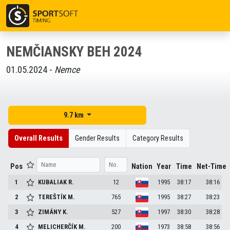
NEMČIANSKY BEH 2024
01.05.2024 -
Nemce
9.7 km
Overall Results
Gender Results
Category Results
Pos
Nation
Year
Time
Net-Time
1
KUBALIAK
R.
12
1995
38:17
38:16
2
TEREŠTÍK
M.
765
1995
38:27
38:23
3
ZIMÁNY
K.
527
1997
38:30
38:28
4
MELICHERČÍK
M.
200
1973
38:58
38:56