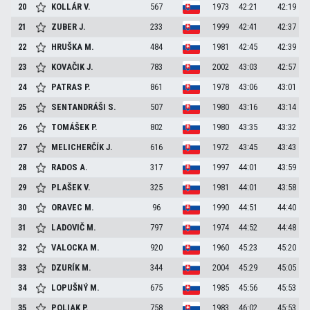
20
KOLLÁR
V.
567
1973
42:21
42:19
21
ZUBER
J.
233
1999
42:41
42:37
22
HRUŠKA
M.
484
1981
42:45
42:39
23
KOVAČIK
J.
783
2002
43:03
42:57
24
PATRAS
P.
861
1978
43:06
43:01
25
SENTANDRÁŠI
S.
507
1980
43:16
43:14
26
TOMÁŠEK
P.
802
1980
43:35
43:32
27
MELICHERČÍK
J.
616
1972
43:45
43:43
28
RADOS
A.
317
1997
44:01
43:59
29
PLAŠEK
V.
325
1981
44:01
43:58
30
ORAVEC
M.
96
1990
44:51
44:40
31
LADOVIČ
M.
797
1974
44:52
44:48
32
VALOCKA
M.
920
1960
45:23
45:20
33
DZURÍK
M.
344
2004
45:29
45:05
34
LOPUŠNÝ
M.
675
1985
45:56
45:53
35
POLIAK
P.
758
1983
46:02
45:53