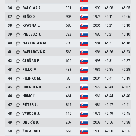
36
BALCIAR
R.
331
1990
46:08
46:05
37
BEŇO
D.
902
1979
46:11
46:06
38
KVASNA
J.
585
2006
46:21
46:10
39
PIELESZ
J.
722
1983
46:21
46:10
40
HAZLINGER
M.
790
1984
46:21
46:18
41
BABIAROVÁ
K.
568
1986
46:26
46:23
42
ČERŇAN
P.
626
1993
46:31
46:27
43
FILLO
M.
433
1985
46:35
46:28
44
FILIPKO
M.
83
2004
46:41
46:19
45
DOBROTA
B.
205
1977
46:43
46:37
46
HRMO
Ľ.
461
1961
46:44
46:40
47
PÉTER
L.
817
1981
46:47
46:41
48
VÝBOCH
J.
116
1975
46:49
46:45
49
ONDRÍK
D.
207
2008
46:56
46:38
50
ŽIGMUND
P.
663
1983
47:00
46:55