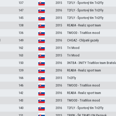
137
2015
T2FLY - Športový tím Tri2Fly
147
2016
T2FLY - Športový tím Tri2Fly
145
2015
T2FLY - Športový tím Tri2Fly
138
2015
REABA - Realiz sport team
136
2016
TMOOD - Triathlon mood
l
149
2016
CHGAZ - Chlpaté gazely
162
2015
Tri Mood
163
2015
Tri Mood
150
2016
3NTBA - 3NITY Triathlon team Bratisl
139
2016
REABA - Realiz sport team
166
2015
Tri2Fly
146
2016
TMOOD - Triathlon mood
142
2016
REABA - Realiz sport team
143
2015
TMOOD - Triathlon mood
140
2016
T2FLY - Športový tím Tri2Fly
151
2015
TRIPK - ŠK TRIATLON Pezinok