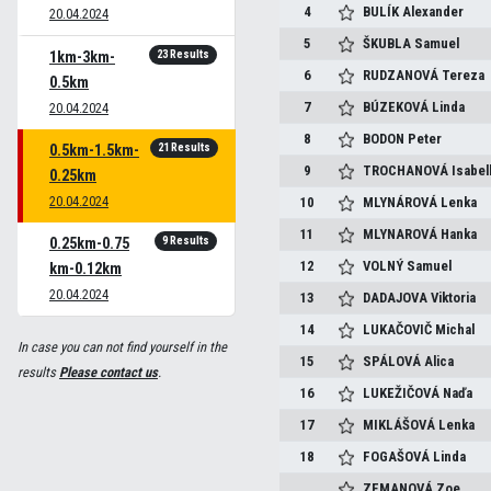
4
BULÍK
Alexander
20.04.2024
5
ŠKUBLA
Samuel
23 Results
1km-3km-
6
RUDZANOVÁ
Tereza
0.5km
7
BÚZEKOVÁ
Linda
20.04.2024
8
BODON
Peter
21 Results
0.5km-1.5km-
9
TROCHANOVÁ
Isabel
0.25km
20.04.2024
10
MLYNÁROVÁ
Lenka
11
MLYNAROVÁ
Hanka
9 Results
0.25km-0.75
12
VOLNÝ
Samuel
km-0.12km
20.04.2024
13
DADAJOVA
Viktoria
14
LUKAČOVIČ
Michal
In case you can not find yourself in the
15
SPÁLOVÁ
Alica
results
Please contact us
.
16
LUKEŽIČOVÁ
Naďa
17
MIKLÁŠOVÁ
Lenka
18
FOGAŠOVÁ
Linda
ZEMANOVÁ
Zoe