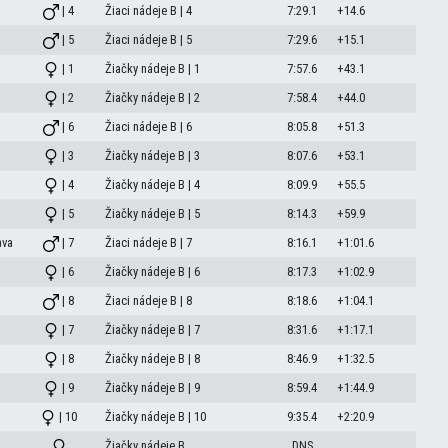
| 4
Žiaci nádeje B | 4
7:29.1
+14.6
| 5
Žiaci nádeje B | 5
7:29.6
+15.1
| 1
Žiačky nádeje B | 1
7:57.6
+43.1
| 2
Žiačky nádeje B | 2
7:58.4
+44.0
| 6
Žiaci nádeje B | 6
8:05.8
+51.3
| 3
Žiačky nádeje B | 3
8:07.6
+53.1
| 4
Žiačky nádeje B | 4
8:09.9
+55.5
| 5
Žiačky nádeje B | 5
8:14.3
+59.9
ava
| 7
Žiaci nádeje B | 7
8:16.1
+1:01.6
| 6
Žiačky nádeje B | 6
8:17.3
+1:02.9
| 8
Žiaci nádeje B | 8
8:18.6
+1:04.1
| 7
Žiačky nádeje B | 7
8:31.6
+1:17.1
| 8
Žiačky nádeje B | 8
8:46.9
+1:32.5
| 9
Žiačky nádeje B | 9
8:59.4
+1:44.9
| 10
Žiačky nádeje B | 10
9:35.4
+2:20.9
Žiačky nádeje B
DNS