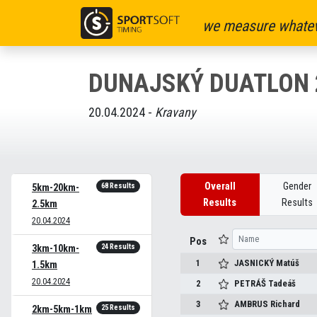
we measure whatev
DUNAJSKÝ DUATLON 
20.04.2024 -
Kravany
Overall
Gender
68 Results
5km-20km-
Results
Results
2.5km
20.04.2024
Pos
24 Results
3km-10km-
1
JASNICKÝ
Matúš
1.5km
20.04.2024
2
PETRÁŠ
Tadeáš
3
AMBRUS
Richard
25 Results
2km-5km-1km