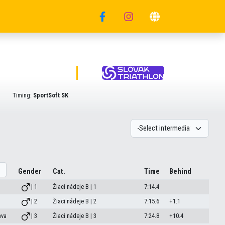
Timing:
SportSoft SK
Gender
Cat.
Time
Behind
| 1
Žiaci nádeje B | 1
7:14.4
| 2
Žiaci nádeje B | 2
7:15.6
+1.1
ava
| 3
Žiaci nádeje B | 3
7:24.8
+10.4