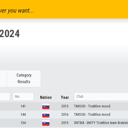
er you want...
2024
Category
Results
Nation
Year
141
2015
TMOOD - Triathlon mood
144
2016
TMOOD - Triathlon mood
134
2015
3NTBA - 3NITY Triathlon team Bratisl