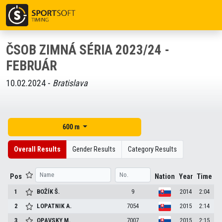
ČSOB ZIMNÁ SÉRIA 2023/24 -
FEBRUÁR
10.02.2024 -
Bratislava
600 m
Overall Results
Gender Results
Category Results
Pos
Nation
Year
Time
1
BOŽÍK
Š.
9
2014
2:04
2
LOPATNIK
A.
7054
2015
2:14
3
OPAVSKY
M.
7007
2015
2:15