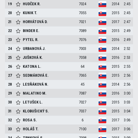
19
HUDČEK
R.
7024
2014
2:45
20
KUNIK
T.
7055
2015
2:45
21
HORVÁTOVÁ
D.
7021
2017
2:47
22
BINDER
E.
7089
2015
2:49
23
PYTEL
R.
7076
2016
2:49
24
URBANOVÁ
J.
7003
2014
2:52
25
JUŠKOVÁ
K.
7058
2016
2:53
26
KATONA
L.
64
2015
2:55
27
SEDMÁKOVÁ
E.
7065
2015
2:56
28
LESŇÁKOVÁ
N.
45
2014
2:56
29
MALATINO
M.
7087
2016
3:00
30
LETUŠEK
L.
7027
2015
3:03
31
KLOBUŠICKÝ
S.
7037
2015
3:04
32
ROSA
S.
6
2017
3:06
33
HOLÁŠ
T.
7100
2017
3:06
34
TRNKOVÁ
S.
7098
2015
3:09