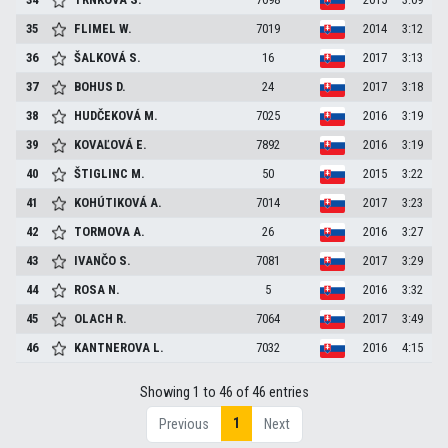
35
FLIMEL
W.
7019
2014
3:12
36
ŠALKOVÁ
S.
16
2017
3:13
37
BOHUS
D.
24
2017
3:18
38
HUDČEKOVÁ
M.
7025
2016
3:19
39
KOVAĽOVÁ
E.
7892
2016
3:19
40
ŠTIGLINC
M.
50
2015
3:22
41
KOHÚTIKOVÁ
A.
7014
2017
3:23
42
TORMOVA
A.
26
2016
3:27
43
IVANČO
S.
7081
2017
3:29
44
ROSA
N.
5
2016
3:32
45
OLACH
R.
7064
2017
3:49
46
KANTNEROVA
L.
7032
2016
4:15
Showing 1 to 46 of 46 entries
1
Previous
Next