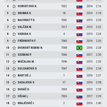
4
HORVÁTOVÁ
K.
7022
2014
2:16
5
DROBNÁ
D.
18
2014
2:18
6
BACHRATÝ
D.
7042
2015
2:20
7
VALČÁK
M.
7017
2015
2:22
8
VARADA
V.
4
2015
2:24
9
FRŰHWIRTH
F.
7060
2014
2:26
10
DVORSKÝ RUBINI
N.
7068
2016
2:28
11
SEDMÁK
P.
7066
2017
2:30
12
MÁČALKA
M.
7096
2015
2:30
13
GULDANOVÁ
D.
7047
2014
2:34
14
BARTOŠ
J.
1
2016
2:37
15
DADAJOVÁ
V.
37
2016
2:38
16
DUDÁŠ
D.
7030
2015
2:39
17
UŠIAK
L.
7026
2017
2:39
18
KRAJČOVIČ
I.
2
2016
2:40