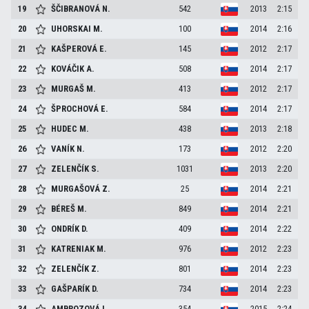
19
ŠČIBRANOVÁ
N.
542
2013
2:15
20
UHORSKAI
M.
100
2014
2:16
21
KAŠPEROVÁ
E.
145
2012
2:17
22
KOVÁČIK
A.
508
2014
2:17
23
MURGAŠ
M.
413
2012
2:17
24
ŠPROCHOVÁ
E.
584
2014
2:17
25
HUDEC
M.
438
2013
2:18
26
VANÍK
N.
173
2012
2:20
27
ZELENČÍK
S.
1031
2013
2:20
28
MURGAŠOVÁ
Z.
25
2014
2:21
29
BÉREŠ
M.
849
2014
2:21
30
ONDRÍK
D.
409
2014
2:22
31
KATRENIAK
M.
976
2012
2:23
32
ZELENČÍK
Z.
801
2014
2:23
33
GAŠPARÍK
D.
734
2014
2:23
34
AMBROZOVÁ
L.
354
2015
2:24