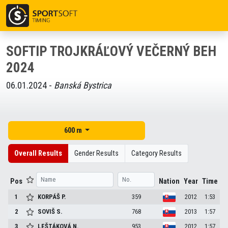
SOFTIP TROJKRÁĽOVÝ VEČERNÝ BEH
2024
06.01.2024 -
Banská Bystrica
600 m
Overall Results
Gender Results
Category Results
Pos
Nation
Year
Time
1
KORPÁŠ
P.
359
2012
1:53
2
SOVIŠ
S.
768
2013
1:57
3
LEŠTÁKOVÁ
N.
953
2012
1:57