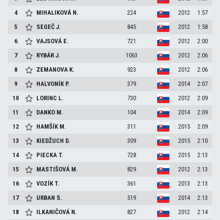
4
MIHALIKOVÁ
N.
224
2012
1:57
5
SEGEČ
J.
845
2012
1:58
6
VAJSOVÁ
E.
721
2012
2:00
7
RYBÁR
J.
1063
2012
2:06
8
ZEMANOVA
K.
923
2012
2:06
9
HALVONÍK
P.
379
2014
2:07
10
LORINC
L.
730
2012
2:09
11
DANKO
M.
104
2014
2:09
12
HAMŠÍK
M.
311
2015
2:09
13
KIEDŽUCH
D.
309
2015
2:10
14
PIECKA
T.
728
2015
2:13
15
MASTIŠOVÁ
M.
829
2012
2:13
16
VOZÍK
T.
361
2013
2:13
17
URBAN
S.
519
2014
2:13
18
ILKANIČOVÁ
N.
827
2012
2:14