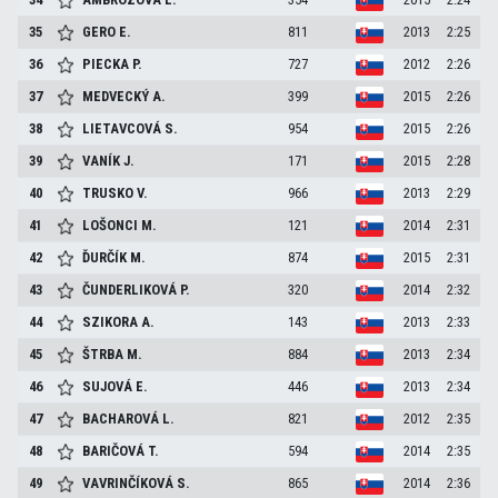
35
GERO
E.
811
2013
2:25
36
PIECKA
P.
727
2012
2:26
37
MEDVECKÝ
A.
399
2015
2:26
38
LIETAVCOVÁ
S.
954
2015
2:26
39
VANÍK
J.
171
2015
2:28
40
TRUSKO
V.
966
2013
2:29
41
LOŠONCI
M.
121
2014
2:31
42
ĎURČÍK
M.
874
2015
2:31
43
ČUNDERLIKOVÁ
P.
320
2014
2:32
44
SZIKORA
A.
143
2013
2:33
45
ŠTRBA
M.
884
2013
2:34
46
SUJOVÁ
E.
446
2013
2:34
47
BACHAROVÁ
L.
821
2012
2:35
48
BARIČOVÁ
T.
594
2014
2:35
49
VAVRINČÍKOVÁ
S.
865
2014
2:36