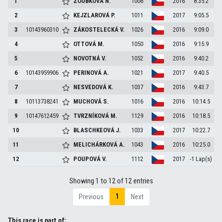
1
ZOUBKOVÁ
N.
1006
2016
8:35.2
2
KEJZLAROVÁ
P.
1011
2017
9:05.5
3
10143960310
ZÁKOSTELECKÁ
V.
1026
2016
9:09.0
4
OTTOVÁ
M.
1050
2016
9:15.9
5
NOVOTNÁ
V.
1052
2016
9:40.2
6
10143959906
PERINOVÁ
A.
1021
2017
9:40.5
7
NESVEDOVÁ
K.
1037
2016
9:43.7
8
10113738241
MUCHOVÁ
S.
1016
2016
10:14.5
9
10147612459
TVRZNÍKOVÁ
M.
1129
2016
10:18.5
10
BLASCHKEOVÁ
J.
1033
2017
10:22.7
11
MELICHÁRKOVÁ
A.
1043
2016
10:25.0
12
POUPOVÁ
V.
1112
2017
-1 Lap(s)
Showing 1 to 12 of 12 entries
1
Previous
Next
This race is part of: