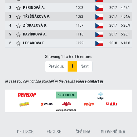
2
PERINOVÁ
A.
1002
2017
4:47.1
3
TŘEŠŇÁKOVÁ
V.
1022
2017
4:54.6
4
ZÍSKALOVÁ
D.
1107
2017
5:20.9
5
DAVÍDKOVÁ
A.
1116
2017
5:26.1
6
LESÁKOVÁ
E.
1129
2018
6:13.8
Showing 1 to 6 of 6 entries
1
Previous
Next
In case you can not find yourself in the results
Please contact us
.
DEUTSCH
ENGLISH
ČEŠTINA
SLOVENŠTINA