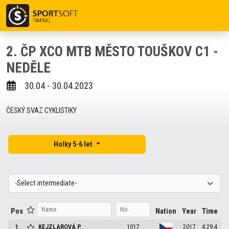
2. ČP XCO MTB MĚSTO TOUŠKOV C1 -
NEDĚLE
30.04 - 30.04.2023
ČESKÝ SVAZ CYKLISTIKY
Holky 5-6 let
Pos
Nation
Year
Time
1
KEJZLAROVÁ
P.
1017
2017
4:29.4