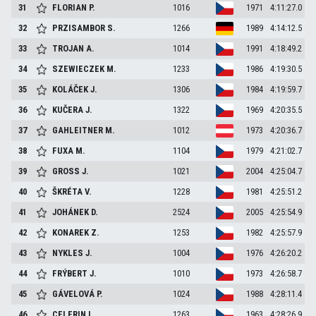
31
FLORIAN
P.
1016
1971
4:11:27.0
32
PRZISAMBOR
S.
1266
1989
4:14:12.5
33
TROJAN
A.
1014
1991
4:18:49.2
34
SZEWIECZEK
M.
1233
1986
4:19:30.5
35
KOLÁČEK
J.
1306
1984
4:19:59.7
36
KUČERA
J.
1322
1969
4:20:35.5
37
GAHLEITNER
M.
1012
1973
4:20:36.7
38
FUXA
M.
1104
1979
4:21:02.7
39
GROSS
J.
1021
2004
4:25:04.7
40
ŠKRÉTA
V.
1228
1981
4:25:51.2
41
JOHÁNEK
D.
2524
2005
4:25:54.9
42
KONAREK
Z.
1253
1982
4:25:57.9
43
NYKLES
J.
1004
1976
4:26:20.2
44
FRÝBERT
J.
1010
1973
4:26:58.7
45
GÁVELOVÁ
P.
1024
1988
4:28:11.4
46
CELERIN
I.
1263
1963
4:28:26.9