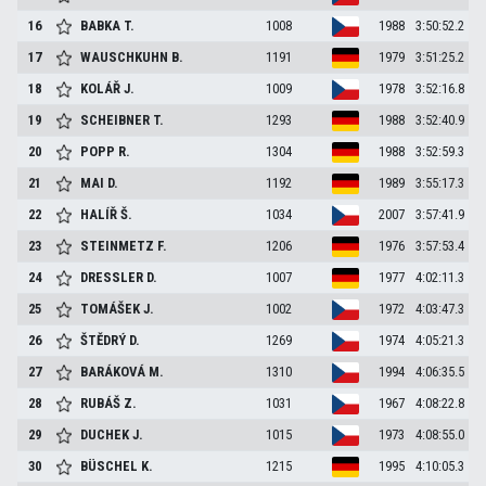
16
BABKA
T.
1008
1988
3:50:52.2
17
WAUSCHKUHN
B.
1191
1979
3:51:25.2
18
KOLÁŘ
J.
1009
1978
3:52:16.8
19
SCHEIBNER
T.
1293
1988
3:52:40.9
20
POPP
R.
1304
1988
3:52:59.3
21
MAI
D.
1192
1989
3:55:17.3
22
HALÍŘ
Š.
1034
2007
3:57:41.9
23
STEINMETZ
F.
1206
1976
3:57:53.4
24
DRESSLER
D.
1007
1977
4:02:11.3
25
TOMÁŠEK
J.
1002
1972
4:03:47.3
26
ŠTĚDRÝ
D.
1269
1974
4:05:21.3
27
BARÁKOVÁ
M.
1310
1994
4:06:35.5
28
RUBÁŠ
Z.
1031
1967
4:08:22.8
29
DUCHEK
J.
1015
1973
4:08:55.0
30
BÜSCHEL
K.
1215
1995
4:10:05.3