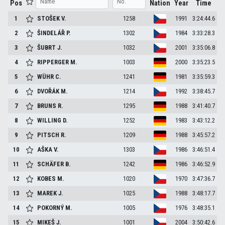
Pos
Nation
Year
Time
1
STOŠEK
V.
1258
1991
3:24:44.6
2
ŠINDELÁŘ
P.
1302
1984
3:33:28.3
3
ŠUBRT
J.
1032
2001
3:35:06.8
4
RIPPERGER
M.
1003
2000
3:35:23.5
5
WÜHR
C.
1241
1981
3:35:59.3
6
DVOŘÁK
M.
1214
1992
3:38:45.7
7
BRUNS
R.
1295
1988
3:41:40.7
8
WILLING
D.
1252
1983
3:43:12.2
9
PITSCH
R.
1209
1988
3:45:57.2
10
AŠKA
V.
1303
1986
3:46:51.4
11
SCHÄFER
B.
1242
1986
3:46:52.9
12
KOBES
M.
1020
1970
3:47:36.7
13
MAREK
J.
1025
1988
3:48:17.7
14
POKORNÝ
M.
1005
1976
3:48:35.1
15
MIKEŠ
J.
1001
2004
3:50:42.6