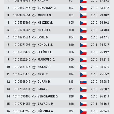
1
10097839739
RADA
V.
801
2010
23:25.2
2
10106803246
BUKOVSKÝ
O.
802
2010
23:31.2
3
10073804654
MUCHA
S.
803
2010
23:40.2
4
10125545464
HEJZEK
M.
805
2010
24:30.2
5
10106764042
HLADÍK
F.
808
2010
24:40.3
6
10118295524
JOGL
D.
804
2010
24:47.5
7
10106071096
KOHOUT
J.
810
2011
24:52.7
8
10115119479
JELÍNEK
L.
806
2010
25:19.2
9
10105522240
MAKOVEC
D.
809
2010
25:21.5
10
10109881176
HATAŠ
T.
815
2010
25:42.0
11
10116273476
NYKL
T.
814
2010
25:55.2
12
10106968045
ĎURAN
D.
813
2010
25:58.5
13
10117896713
FARA
J.
827
2010
25:58.7
14
10141030405
VENCBAUER
O.
828
2010
26:13.9
15
10107744954
ZAVADIL
M.
818
2011
26:16.8
16
10109743255
BŘEZINA
A.
822
2010
26:24.9