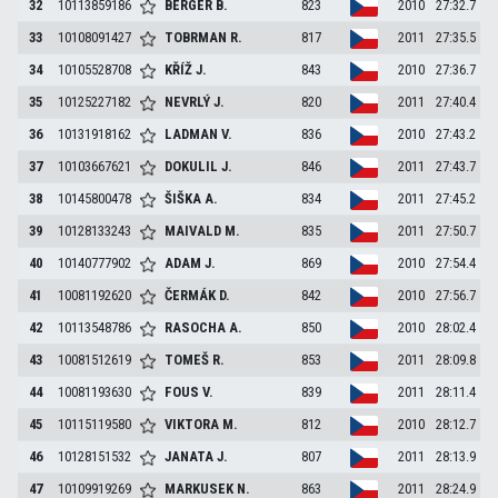
32
10113859186
BERGER
B.
823
2010
27:32.7
33
10108091427
TOBRMAN
R.
817
2011
27:35.5
34
10105528708
KŘÍŽ
J.
843
2010
27:36.7
35
10125227182
NEVRLÝ
J.
820
2011
27:40.4
36
10131918162
LADMAN
V.
836
2010
27:43.2
37
10103667621
DOKULIL
J.
846
2011
27:43.7
38
10145800478
ŠIŠKA
A.
834
2011
27:45.2
39
10128133243
MAIVALD
M.
835
2011
27:50.7
40
10140777902
ADAM
J.
869
2010
27:54.4
41
10081192620
ČERMÁK
D.
842
2010
27:56.7
42
10113548786
RASOCHA
A.
850
2010
28:02.4
43
10081512619
TOMEŠ
R.
853
2011
28:09.8
44
10081193630
FOUS
V.
839
2011
28:11.4
45
10115119580
VIKTORA
M.
812
2010
28:12.7
46
10128151532
JANATA
J.
807
2011
28:13.9
47
10109919269
MARKUSEK
N.
863
2011
28:24.9