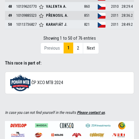
48
10139620770
VALENTA
A.
860
2010
28:29.4
49
10109885523
PŘENOSIL
A.
851
2011
28:36.2
50
10113736827
KARAFIÁT
J.
821
2011
28:49.2
Showing 1 to 50 of 76 entries
1
Previous
2
Next
This race is part of:
ČP XCO MTB 2024
In case you can not find yourself in the results
Please contact us
.