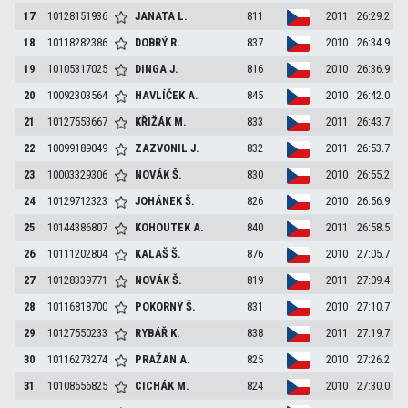
17
10128151936
JANATA
L.
811
2011
26:29.2
18
10118282386
DOBRÝ
R.
837
2010
26:34.9
19
10105317025
DINGA
J.
816
2010
26:36.9
20
10092303564
HAVLÍČEK
A.
845
2010
26:42.0
21
10127553667
KŘIŽÁK
M.
833
2011
26:43.7
22
10099189049
ZAZVONIL
J.
832
2011
26:53.7
23
10003329306
NOVÁK
Š.
830
2010
26:55.2
24
10129712323
JOHÁNEK
Š.
826
2010
26:56.9
25
10144386807
KOHOUTEK
A.
840
2011
26:58.5
26
10111202804
KALAŠ
Š.
876
2010
27:05.7
27
10128339771
NOVÁK
Š.
819
2011
27:09.4
28
10116818700
POKORNÝ
Š.
831
2010
27:10.7
29
10127550233
RYBÁŘ
K.
838
2011
27:19.7
30
10116273274
PRAŽAN
A.
825
2010
27:26.2
31
10108556825
CICHÁK
M.
824
2010
27:30.0