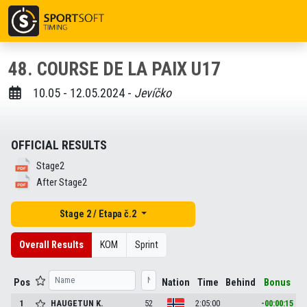
48. COURSE DE LA PAIX U17
10.05 - 12.05.2024 -
Jevíčko
OFFICIAL RESULTS
Stage2
After Stage2
Stage 2 / Etapa č.2
Overall Results
KOM
Sprint
Pos
Nation
Time
Behind
Bonus
1
HAUGETUN
K.
52
2:05:00
-00:00:15