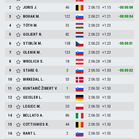
2
JORIS
J.
46
2:06:15
+1:15
-00:00:08
3
BOHAK
M.
122
2:06:21
+1:21
-00:00:04
4
TÓTH
M.
33
2:06:23
+1:23
5
GOIJERT
N.
82
2:06:23
+1:23
6
STIBLÍK
M.
158
2:06:23
+1:23
-00:00:01
7
OLENIK
M.
123
2:06:23
+1:23
8
WROLICH
S.
18
2:06:28
+1:28
9
STARE
G.
3
2:06:30
+1:30
-00:00:02
10
BIRKEDAL
L.
53
2:06:53
+1:53
11
KUNTARIČ ŽIBERT
V.
1
2:06:53
+1:53
12
GEISLER
L.
101
2:06:53
+1:53
13
LEGIEC
M.
20
2:06:53
+1:53
14
BELLATO
A.
86
2:06:53
+1:53
15
COTTIGNIES
K.
44
2:06:53
+1:53
16
RANT
L.
2
2:06:53
+1:53