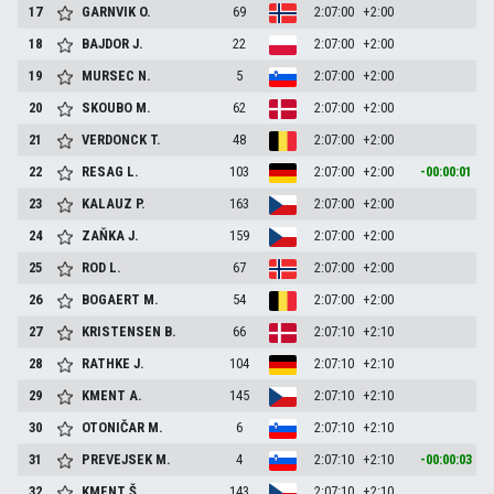
17
GARNVIK
O.
69
2:07:00
+2:00
18
BAJDOR
J.
22
2:07:00
+2:00
19
MURSEC
N.
5
2:07:00
+2:00
20
SKOUBO
M.
62
2:07:00
+2:00
21
VERDONCK
T.
48
2:07:00
+2:00
22
RESAG
L.
103
2:07:00
+2:00
-00:00:01
23
KALAUZ
P.
163
2:07:00
+2:00
24
ZAŇKA
J.
159
2:07:00
+2:00
25
ROD
L.
67
2:07:00
+2:00
26
BOGAERT
M.
54
2:07:00
+2:00
27
KRISTENSEN
B.
66
2:07:10
+2:10
28
RATHKE
J.
104
2:07:10
+2:10
29
KMENT
A.
145
2:07:10
+2:10
30
OTONIČAR
M.
6
2:07:10
+2:10
31
PREVEJSEK
M.
4
2:07:10
+2:10
-00:00:03
32
KMENT
Š.
143
2:07:10
+2:10