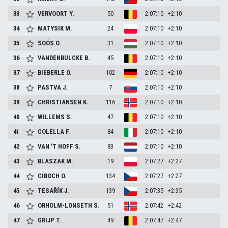
33
VERVOORT
Y.
50
2:07:10
+2:10
34
MATYSIK
M.
24
2:07:10
+2:10
35
SOÓS
O.
31
2:07:10
+2:10
36
VANDENBULCKE
B.
45
2:07:10
+2:10
37
BIEBERLE
O.
102
2:07:10
+2:10
38
PASTVA
J.
7
2:07:10
+2:10
39
CHRISTIANSEN
K.
116
2:07:10
+2:10
40
WILLEMS
S.
47
2:07:10
+2:10
41
COLELLA
F.
84
2:07:10
+2:10
42
VAN 'T HOFF
S.
83
2:07:10
+2:10
43
BLASZAK
M.
19
2:07:27
+2:27
44
CIBOCH
O.
134
2:07:27
+2:27
45
TESAŘÍK
J.
139
2:07:35
+2:35
46
ORHOLM-LONSETH
S.
51
2:07:42
+2:42
47
GRIJP
T.
49
2:07:47
+2:47