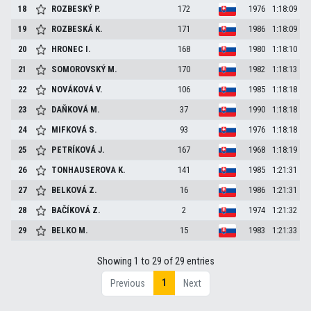
18
ROZBESKÝ
P.
172
1976
1:18:09
19
ROZBESKÁ
K.
171
1986
1:18:09
20
HRONEC
I.
168
1980
1:18:10
21
SOMOROVSKÝ
M.
170
1982
1:18:13
22
NOVÁKOVÁ
V.
106
1985
1:18:18
23
DAŇKOVÁ
M.
37
1990
1:18:18
24
MIFKOVÁ
S.
93
1976
1:18:18
25
PETRÍKOVÁ
J.
167
1968
1:18:19
26
TONHAUSEROVA
K.
141
1985
1:21:31
27
BELKOVÁ
Z.
16
1986
1:21:31
28
BAČÍKOVÁ
Z.
2
1974
1:21:32
29
BELKO
M.
15
1983
1:21:33
Showing 1 to 29 of 29 entries
1
Previous
Next