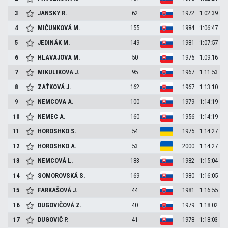
3
JANSKY
R.
62
1972
1:02:39
4
MIČUNKOVÁ
M.
155
1984
1:06:47
5
JEDINÁK
M.
149
1981
1:07:57
6
HLAVAJOVA
M.
50
1975
1:09:16
7
MIKULIKOVA
J.
95
1967
1:11:53
8
ZAŤKOVÁ
J.
162
1967
1:13:10
9
NEMCOVA
A.
100
1979
1:14:19
10
NEMEC
A.
160
1956
1:14:19
11
HOROSHKO
S.
54
1975
1:14:27
12
HOROSHKO
A.
53
2000
1:14:27
13
NEMCOVÁ
L.
183
1982
1:15:04
14
SOMOROVSKÁ
S.
169
1980
1:16:05
15
FARKAŠOVÁ
J.
44
1981
1:16:55
16
DUGOVIČOVÁ
Z.
40
1979
1:18:02
17
DUGOVIČ
P.
41
1978
1:18:03