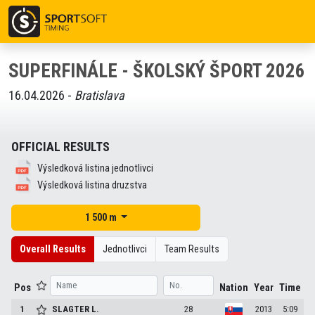
SUPERFINÁLE - ŠKOLSKÝ ŠPORT 2026
16.04.2026 -
Bratislava
OFFICIAL RESULTS
Výsledková listina jednotlivci
Výsledková listina druzstva
1 500 m
Overall Results
Jednotlivci
Team Results
Pos
Nation
Year
Time
1
SLAGTER
L.
28
2013
5:09