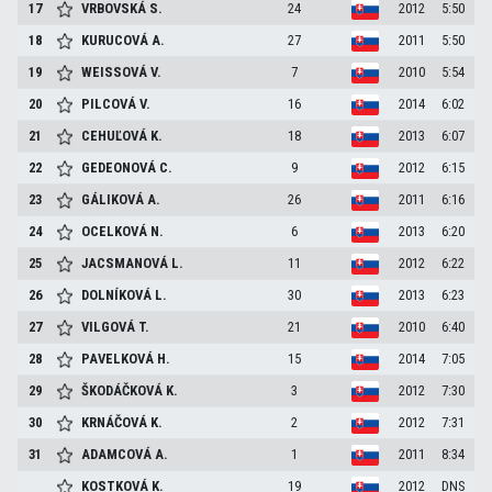
17
VRBOVSKÁ
S.
24
2012
5:50
18
KURUCOVÁ
A.
27
2011
5:50
19
WEISSOVÁ
V.
7
2010
5:54
20
PILCOVÁ
V.
16
2014
6:02
21
CEHUĽOVÁ
K.
18
2013
6:07
22
GEDEONOVÁ
C.
9
2012
6:15
23
GÁLIKOVÁ
A.
26
2011
6:16
24
OCELKOVÁ
N.
6
2013
6:20
25
JACSMANOVÁ
L.
11
2012
6:22
26
DOLNÍKOVÁ
L.
30
2013
6:23
27
VILGOVÁ
T.
21
2010
6:40
28
PAVELKOVÁ
H.
15
2014
7:05
29
ŠKODÁČKOVÁ
K.
3
2012
7:30
30
KRNÁČOVÁ
K.
2
2012
7:31
31
ADAMCOVÁ
A.
1
2011
8:34
KOSTKOVÁ
K.
19
2012
DNS