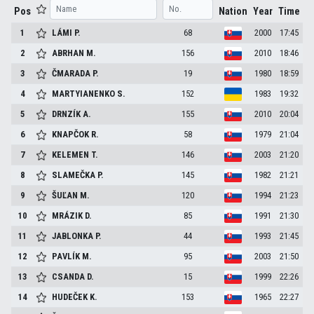
Pos
Nation
Year
Time
1
LÁMI
P.
68
2000
17:45
2
ABRHAN
M.
156
2010
18:46
3
ČMARADA
P.
19
1980
18:59
4
MARTYIANENKO
S.
152
1983
19:32
5
DRNZÍK
A.
155
2010
20:04
6
KNAPČOK
R.
58
1979
21:04
7
KELEMEN
T.
146
2003
21:20
8
SLAMEČKA
P.
145
1982
21:21
9
ŠUĽAN
M.
120
1994
21:23
10
MRÁZIK
D.
85
1991
21:30
11
JABLONKA
P.
44
1993
21:45
12
PAVLÍK
M.
95
2003
21:50
13
CSANDA
D.
15
1999
22:26
14
HUDEČEK
K.
153
1965
22:27