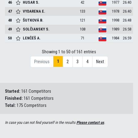
46
HUSAR
S.
42
1977
26:40
47
VYDARENA
E.
133
1978
26:40
48
ŠUTKOVÁ
B.
121
1998
26:48
49
SOLČIANSKY
S.
108
1989
26:58
50
LENČÉŠ
A.
71
1984
26:59
Showing 1 to 50 of 161 entries
1
Previous
2
3
4
Next
Started:
161 Competitors
Finished:
161 Competitors
Total:
175 Competitors
In case you can not find yourself in the results
Please contact us
.