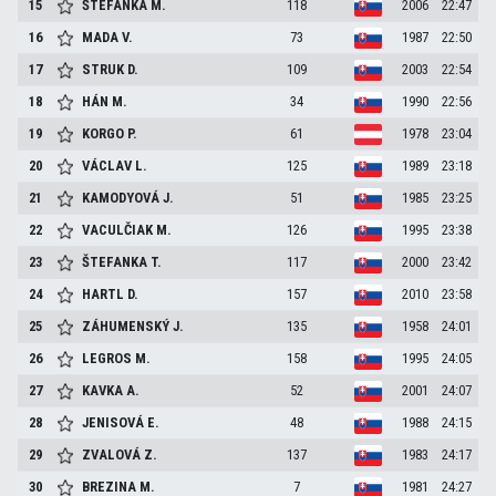
15
ŠTEFANKA
M.
118
2006
22:47
16
MADA
V.
73
1987
22:50
17
STRUK
D.
109
2003
22:54
18
HÁN
M.
34
1990
22:56
19
KORGO
P.
61
1978
23:04
20
VÁCLAV
L.
125
1989
23:18
21
KAMODYOVÁ
J.
51
1985
23:25
22
VACULČIAK
M.
126
1995
23:38
23
ŠTEFANKA
T.
117
2000
23:42
24
HARTL
D.
157
2010
23:58
25
ZÁHUMENSKÝ
J.
135
1958
24:01
26
LEGROS
M.
158
1995
24:05
27
KAVKA
A.
52
2001
24:07
28
JENISOVÁ
E.
48
1988
24:15
29
ZVALOVÁ
Z.
137
1983
24:17
30
BREZINA
M.
7
1981
24:27