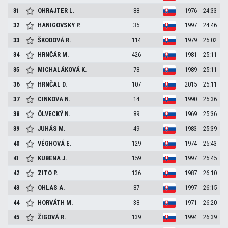
31
OHRAJTER
L.
88
1976
24:33
32
HANIGOVSKY
P.
35
1997
24:46
33
ŠKODOVÁ
R.
114
1979
25:02
34
HRNČÁR
M.
426
1981
25:11
35
MICHALÁKOVÁ
K.
78
1989
25:11
36
HRNČAL
D.
107
2015
25:11
37
CINKOVA
N.
14
1990
25:36
38
ÖLVECKÝ
N.
89
1969
25:36
39
JUHÁS
M.
49
1983
25:39
40
VÉGHOVÁ
E.
129
1974
25:43
41
KUBENA
J.
159
1997
25:45
42
ZITO
P.
136
1987
26:10
43
OHLAS
A.
87
1997
26:15
44
HORVÁTH
M.
38
1971
26:20
45
ŽIGOVÁ
R.
139
1994
26:39