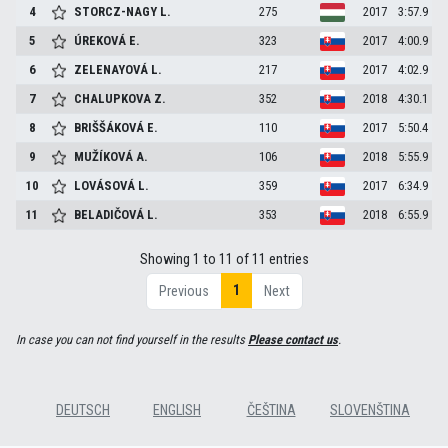
4
STORCZ-NAGY
L.
275
2017
3:57.9
5
ÚREKOVÁ
E.
323
2017
4:00.9
6
ZELENAYOVÁ
L.
217
2017
4:02.9
7
CHALUPKOVA
Z.
352
2018
4:30.1
8
BRIŠŠÁKOVÁ
E.
110
2017
5:50.4
9
MUŽÍKOVÁ
A.
106
2018
5:55.9
10
LOVÁSOVÁ
L.
359
2017
6:34.9
11
BELADIČOVÁ
L.
353
2018
6:55.9
Showing 1 to 11 of 11 entries
1
Previous
Next
In case you can not find yourself in the results
Please contact us
.
DEUTSCH
ENGLISH
ČEŠTINA
SLOVENŠTINA