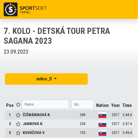
7. KOLO - DETSKÁ TOUR PETRA
SAGANA 2023
23.09.2023
mikro_D
Pos
Nation
Year
Time
1
ČIŽMÁRIKOVÁ
K.
284
2017
3:44.6
2
JANNOVÁ
K.
254
2017
3:47.4
3
KOVÁČOVÁ
V.
135
2017
3:49.4