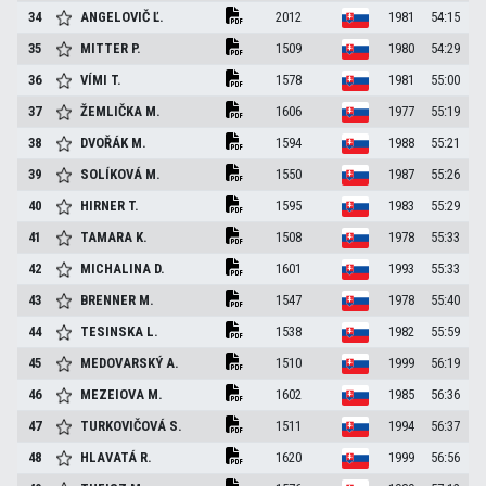
34
ANGELOVIČ
Ľ.
2012
1981
54:15
35
MITTER
P.
1509
1980
54:29
36
VÍMI
T.
1578
1981
55:00
37
ŽEMLIČKA
M.
1606
1977
55:19
38
DVOŘÁK
M.
1594
1988
55:21
39
SOLÍKOVÁ
M.
1550
1987
55:26
40
HIRNER
T.
1595
1983
55:29
41
TAMARA
K.
1508
1978
55:33
42
MICHALINA
D.
1601
1993
55:33
43
BRENNER
M.
1547
1978
55:40
44
TESINSKA
L.
1538
1982
55:59
45
MEDOVARSKÝ
A.
1510
1999
56:19
46
MEZEIOVA
M.
1602
1985
56:36
47
TURKOVIČOVÁ
S.
1511
1994
56:37
48
HLAVATÁ
R.
1620
1999
56:56