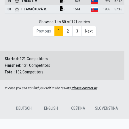
49
THEISZ
M.
1576
1989
57:12
50
HLAVAČKOVÁ
R.
1544
1986
57:16
Showing 1 to 50 of 121 entries
1
Previous
2
3
Next
Started:
121 Competitors
Finished:
121 Competitors
Total:
132 Competitors
In case you can not find yourself in the results
Please contact us
.
DEUTSCH
ENGLISH
ČEŠTINA
SLOVENŠTINA