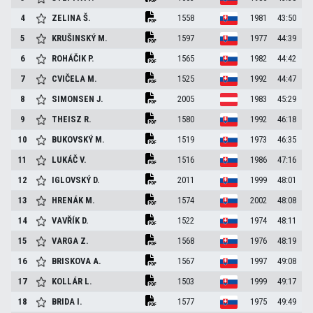
4
ZELINA
Š.
1558
1981
43:50
5
KRUŠINSKÝ
M.
1597
1977
44:39
6
ROHÁČIK
P.
1565
1982
44:42
7
CVIČELA
M.
1525
1992
44:47
8
SIMONSEN
J.
2005
1983
45:29
9
THEISZ
R.
1580
1992
46:18
10
BUKOVSKÝ
M.
1519
1973
46:35
11
LUKÁČ
V.
1516
1986
47:16
12
IGLOVSKÝ
D.
2011
1999
48:01
13
HRENÁK
M.
1574
2002
48:08
14
VAVŘÍK
D.
1522
1974
48:11
15
VARGA
Z.
1568
1976
48:19
16
BRISKOVA
A.
1567
1997
49:08
17
KOLLÁR
L.
1503
1999
49:17
18
BRIDA
I.
1577
1975
49:49