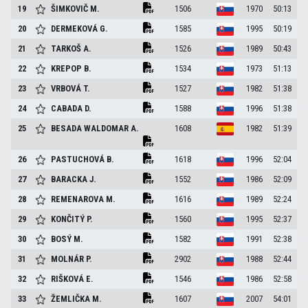
19
ŠIMKOVIČ
M.
1506
1970
50:13
20
DERMEKOVÁ
G.
1585
1995
50:19
21
TARKOŠ
A.
1526
1989
50:43
22
KREPOP
B.
1534
1973
51:13
23
VRBOVÁ
T.
1527
1982
51:38
24
CABADA
D.
1588
1996
51:38
25
BESADA WALDOMAR
A.
1608
1982
51:39
26
PASTUCHOVÁ
B.
1618
1996
52:04
27
BARACKA
J.
1552
1986
52:09
28
REMENAROVA
M.
1616
1989
52:24
29
KONČITÝ
P.
1560
1995
52:37
30
BOSÝ
M.
1582
1991
52:38
31
MOLNÁR
P.
2902
1988
52:44
32
RIŠKOVÁ
E.
1546
1986
52:58
33
ŽEMLIČKA
M.
1607
2007
54:01