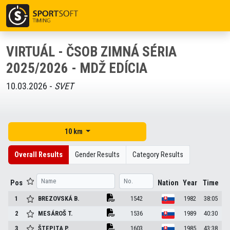
VIRTUÁL - ČSOB ZIMNÁ SÉRIA
2025/2026 - MDŽ EDÍCIA
10.03.2026 -
SVET
10 km
Overall Results
Gender Results
Category Results
Pos
Nation
Year
Time
1
BREZOVSKÁ
B.
1542
1982
38:05
2
MESÁROŠ
T.
1536
1989
40:30
3
ŠTEPITA
P.
1603
1985
43:38