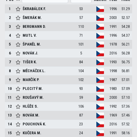
1
ŠKRABÁLEK
F.
53
1996
51.29
2
ŠMERÁK
M.
57
2003
52.57
3
BERGMANN
D.
110
1991
54.28
4
MUTL
V.
71
1996
54.37
5
ŠPANĚL
M.
101
1978
56.21
6
NOVÁK
J.
5
2016
56.28
7
TIŠER
K.
84
1993
56.75
8
MĚCHÁČEK
L.
104
1998
56.81
9
MARČÍK
P.
102
1987
57.01
10
PLECITÝ
M.
93
1983
57.09
11
ROUŠAVÝ
M.
59
2000
57.10
12
HLŮŽE
S.
106
1992
57.36
13
NOVÁK
M.
87
1969
57.46
14
POUCHOVÁ
K.
23
2016
57.52
15
KUČERA
M.
24
1991
58.16