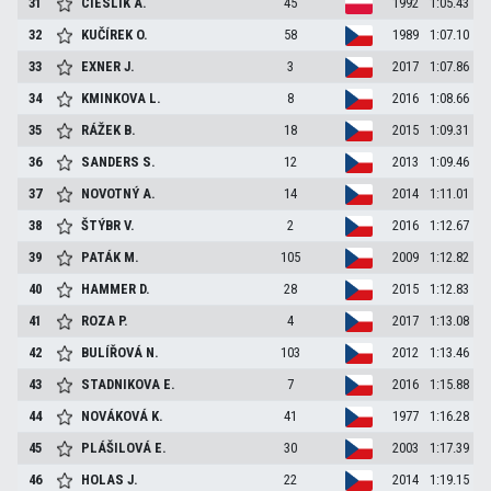
31
CIESLIK
A.
45
1992
1:05.43
32
KUČÍREK
O.
58
1989
1:07.10
33
EXNER
J.
3
2017
1:07.86
34
KMINKOVA
L.
8
2016
1:08.66
35
RÁŽEK
B.
18
2015
1:09.31
36
SANDERS
S.
12
2013
1:09.46
37
NOVOTNÝ
A.
14
2014
1:11.01
38
ŠTÝBR
V.
2
2016
1:12.67
39
PATÁK
M.
105
2009
1:12.82
40
HAMMER
D.
28
2015
1:12.83
41
ROZA
P.
4
2017
1:13.08
42
BULÍŘOVÁ
N.
103
2012
1:13.46
43
STADNIKOVA
E.
7
2016
1:15.88
44
NOVÁKOVÁ
K.
41
1977
1:16.28
45
PLÁŠILOVÁ
E.
30
2003
1:17.39
46
HOLAS
J.
22
2014
1:19.15