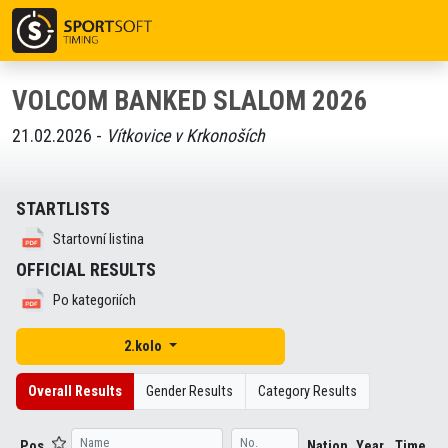
VOLCOM BANKED SLALOM 2026
21.02.2026 -
Vítkovice v Krkonoších
STARTLISTS
Startovní listina
OFFICIAL RESULTS
Po kategoriích
2.kolo
Overall Results
Gender Results
Category Results
Pos
Nation
Year
Time