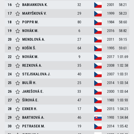
16
BABIANKOVA
K.
32
2001
58.21
17
MARYŠKOVÁ
V.
29
1999
58.23
18
POPPR
M.
80
1984
58.60
19
NOVÁK
M.
6
2016
58.82
20
MENDLOVÁ
A.
27
2011
59.15
21
KOŠÍK
Š.
64
1995
59.61
22
NOVÁK
M.
9
2017
1:01.69
23
REZKOVÁ
A.
35
2008
1:02.58
24
STEJSKALOVA
J.
40
2007
1:03.51
25
BULÍŘ
H.
25
2014
1:03.54
26
JAREŠOVÁ
E.
33
2000
1:03.64
27
ŠÍROVÁ
E.
47
1983
1:03.93
28
EXNER
H.
17
2015
1:04.25
29
BARTKOVÁ
A.
46
1993
1:04.84
30
PETRASEK
M.
19
2014
1:05.42