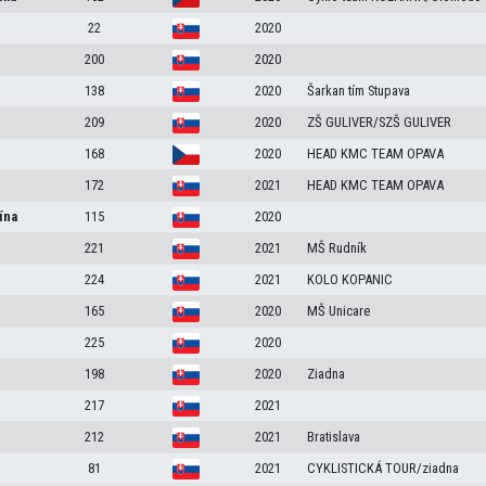
22
2020
200
2020
138
2020
Šarkan tím Stupava
209
2020
ZŠ GULIVER/SZŠ GULIVER
168
2020
HEAD KMC TEAM OPAVA
172
2021
HEAD KMC TEAM OPAVA
ína
115
2020
221
2021
MŠ Rudník
224
2021
KOLO KOPANIC
165
2020
MŠ Unicare
225
2020
a
198
2020
Ziadna
217
2021
212
2021
Bratislava
81
2021
CYKLISTICKÁ TOUR/ziadna