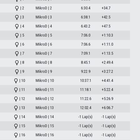
| 2
MikroD | 2
6:30.4
+34.7
| 3
MikroD | 3
6:38.1
+42.5
| 4
MikroD | 4
6:43.2
+47.5
| 5
MikroD | 5
7:06.0
+1:10.3
| 6
MikroD | 6
7:06.6
+1:11.0
| 7
MikroD | 7
7:09.1
+1:13.5
| 8
MikroD | 8
8:45.1
+2:49.4
| 9
MikroD | 9
9:22.9
+3:27.2
| 10
MikroD | 10
10:37.1
+4:41.4
| 11
MikroD | 11
11:18.1
+5:22.4
| 12
MikroD | 12
11:22.6
+5:26.9
| 13
MikroD | 13
12:02.4
+6:06.7
| 14
MikroD | 14
-1 Lap(s)
-1 Lap(s)
| 15
MikroD | 15
-1 Lap(s)
-1 Lap(s)
| 16
MikroD | 16
-1 Lap(s)
-1 Lap(s)