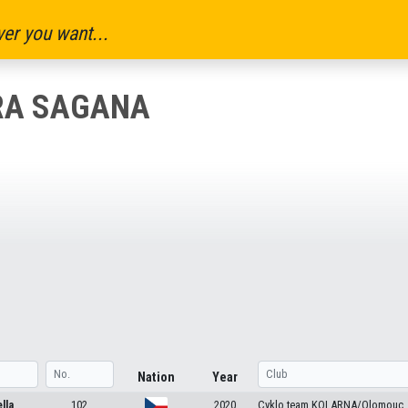
er you want...
TRA SAGANA
Nation
Year
lla
102
2020
Cyklo team KOLARNA/Olomouc