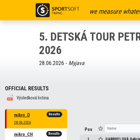
we measure whatev
5. DETSKÁ TOUR PE
2026
28.06.2026 -
Myjava
OFFICIAL RESULTS
Výsledková listina
Results
mikro_D
28.06.2026
Pos
Results
mikro_CH
1
GABRHELOVÁ
Gabrie