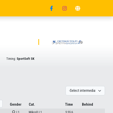
Timing:
SportSoft SK
Gender
Cat.
Time
Behind
| 1
MikroD | 1
5:55.6