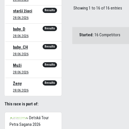
Showing 1 to 16 of 16 entries
Results
starší žiaci
28.06.2026
Results
baby_D
Started:
16 Competitors
28.06.2026
Results
baby_CH
28.06.2026
Results
Muži
28.06.2026
Results
Ženy
28.06.2026
This race is part of:
Detská Tour
Petra Sagana 2026