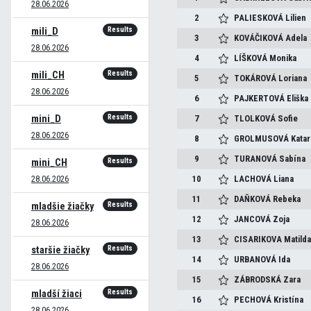
28.06.2026
2
PALIESKOVÁ
Lilien
Results
mili_D
3
KOVÁČIKOVÁ
Adela
28.06.2026
4
LÍŠKOVÁ
Monika
Results
mili_CH
5
TOKÁROVÁ
Loriana
28.06.2026
6
PAJKERTOVÁ
Eliška
Results
mini_D
7
TLOLKOVÁ
Sofie
28.06.2026
8
GROLMUSOVÁ
Katar
9
TURANOVÁ
Sabína
Results
mini_CH
28.06.2026
10
LACHOVÁ
Liana
11
DAŇKOVÁ
Rebeka
Results
mladšie žiačky
12
JANCOVÁ
Zoja
28.06.2026
13
CISARIKOVA
Matild
Results
staršie žiačky
14
URBANOVÁ
Ida
28.06.2026
15
ZÁBRODSKÁ
Zara
Results
mladší žiaci
16
PECHOVÁ
Kristína
28.06.2026